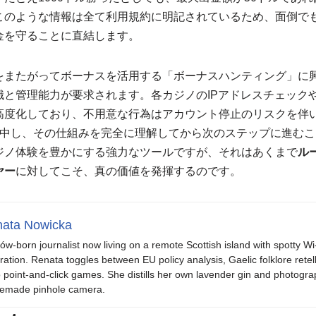
このような情報は全て利用規約に明記されているため、面倒で
金を守ることに直結します。
をまたがってボーナスを活用する「ボーナスハンティング」に
識と管理能力が要求されます。各カジノのIPアドレスチェック
高度化しており、不用意な行為はアカウント停止のリスクを伴
集中し、その仕組みを完全に理解してから次のステップに進むこ
ジノ体験を豊かにする強力なツールですが、それはあくまで
ル
ヤー
に対してこそ、真の価値を発揮するのです。
ata Nowicka
ów-born journalist now living on a remote Scottish island with spotty Wi
iration. Renata toggles between EU policy analysis, Gaelic folklore retel
o point-and-click games. She distills her own lavender gin and photogra
emade pinhole camera.