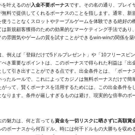
いを叶えるのが
入金不要ボーナス
です。その名の通り、プレイ
が無料で提供してくれるボーナスのことを指します。通常、新
を使うことなくスロットやテーブルゲームを体験できる絶好の
ては新規顧客獲得のための効果的なマーケティング手法であり
の雰囲気やゲームの質を試すことができるwin-winの関係を
は、例えば「登録だけで5ドルプレゼント」や「10フリースピ
すべき重要なポイントは、このボーナスで得られた利益は「出
として引き出すことができる点です。出金条件とは、「ボーナ
いったルールで、これによってカジノは無料ボーナスだけで簡
たがって、賢くボーナスを活用するためには、この出金条件を
となります。条件が厳しすぎるものは避け、現実的な倍率のボ
大の魅力は、何と言っても
資金を一切リスクに晒さずに高額賞
ルのボーナスから何百ドル、時には何千ドルもの大勝ちを収め