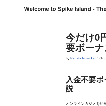
Welcome to Spike Island - Th
Skip
to
content
今だけ0
要ボーナ
by
Renata Nowicka
Octo
入金不要ボ
説
オンラインカジノを始