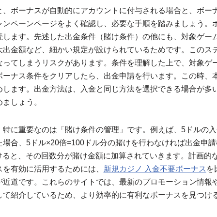
と、ボーナスが自動的にアカウントに付与される場合と、ボー
ャンペーンページをよく確認し、必要な手順を踏みましょう。
読します。先述した出金条件（賭け条件）の他にも、対象ゲー
大出金額など、細かい規定が設けられているためです。このス
なってしまうリスクがあります。条件を理解した上で、対象ゲ
ボーナス条件をクリアしたら、出金申請を行います。この時、
めします。出金方法は、入金と同じ方法を選択できる場合が多
めましょう。
、特に重要なのは「賭け条件の管理」です。例えば、5ドルの入
場合、5ドル×20倍=100ドル分の賭けを行わなければ出金申
賭けると、その回数分が賭け金額に加算されていきます。計画的
スを有効に活用するためには、
新規カジノ 入金不要ボーナス
を
が近道です。これらのサイトでは、最新のプロモーション情報
して紹介しているため、より効率的に有利なボーナスを見つけ