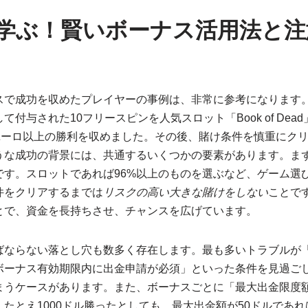
学ぶ！賢いボーナス活用法と注
スで成功を収めたプレイヤーの事例は、非常に参考になります
付与された10フリースピンを人気スロット「Book of Dea
0ユーロ以上の勝利を収めました。その後、賭け条件を慎重にク
うな成功の背景には、共通するいくつかの要素があります。ま
です。スロットであれば96%以上のものを選ぶなど、ゲーム選
件をクリアするまでは
リスクの高い大きな賭けをしない
ことで
とで、資金を長持ちさせ、チャンスを広げています。
ばならない落とし穴も数多く存在します。最も多いトラブルが
ボーナス有効期限内に出金申請が必須」といった条件を見過ご
まうケースがあります。また、ボーナスごとに「最大出金限度
たとえ1000ドル勝ったとしても、最大出金額が50ドルであ