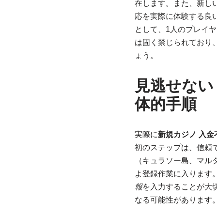
在します。また、新し
応を実際に体験する良
として、1人のプレイ
は固く禁じられており
ょう。
見逃せない
体的手順
実際に
新規カジノ 入金
初のステップは、信頼
（キュラソー島、マル
よ登録作業に入ります
報
を入力することが大
なる可能性があります