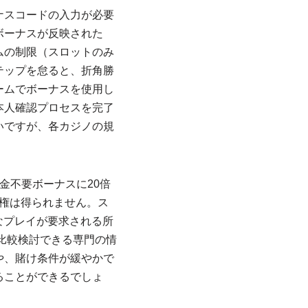
ナスコードの入力が必要
ボーナスが反映された
ムの制限（スロットのみ
テップを怠ると、折角勝
ームでボーナスを使用し
本人確認プロセスを完了
いですが、各カジノの規
金不要ボーナスに20倍
請権は得られません。ス
なプレイが要求される所
比較検討できる専門の情
や、賭け条件が緩やかで
ることができるでしょ