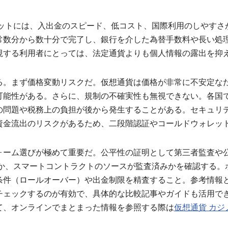
ットには、入出金のスピード、低コスト、国際利用のしやすさ
常数分から数十分で完了し、銀行を介した為替手数料や長い処
視する利用者にとっては、法定通貨よりも個人情報の露出を抑
る。まず価格変動リスクだ。仮想通貨は価格が非常に不安定な
可能性がある。さらに、規制の不確実性も無視できない。各国
の問題や税務上の負担が後から発生することがある。セキュリ
資金流出のリスクがあるため、二段階認証やコールドウォレッ
ォーム選びが極めて重要だ。公平性の証明として第三者監査や
るか、スマートコントラクトのソースが監査済みかを確認する。
条件（ロールオーバー）や出金制限を精査すること。参考情報
チェックするのが有効で、具体的な比較記事やガイドも活用で
て、オンラインでまとまった情報を参照する際は
仮想通貨 カジ