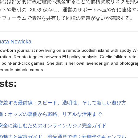
場合は部分的に法定通貨へ換金することで価格変動リスクを抑
トや取引のTXIDを保存し、運営のサポートへ速やかに連絡
ィフォーラムで情報を共有して同様の問題がないか確認する。
ata Nowicka
ów-born journalist now living on a remote Scottish island with spotty Wi
iration. Renata toggles between EU policy analysis, Gaelic folklore retel
o point-and-click games. She distills her own lavender gin and photogra
emade pinhole camera.
sts:
交差する最前線：スピード、透明性、そして新しい遊び方
髄：オッズの裏側から戦略、リアルな活用まで
安全に楽しむためのオンラインカジノ完全ガイド
の魅力と実践ガイド：暗号通貨で遊ぶ新時代のギャンブル