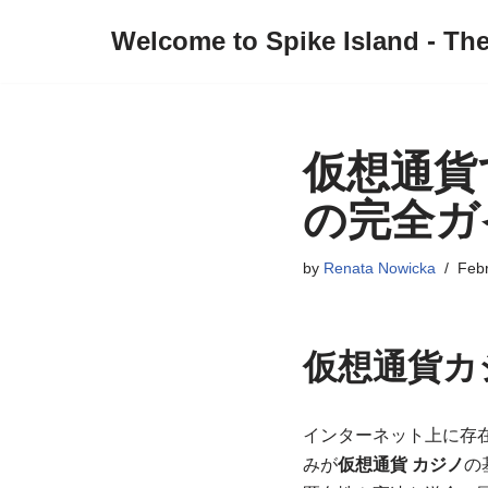
Welcome to Spike Island - Th
Skip
to
content
仮想通貨
の完全ガ
by
Renata Nowicka
Febr
仮想通貨カ
インターネット上に存
みが
仮想通貨 カジノ
の