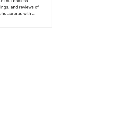
-Fi but endless
lings, and reviews of
phs auroras with a