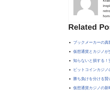
Krak
insp
retr
hom
Related Po
ブックメーカーの真
仮想通貨とカジノが
知らないと損する！
ビットコインカジノ
勝ち負けを分ける賢
仮想通貨カジノの新