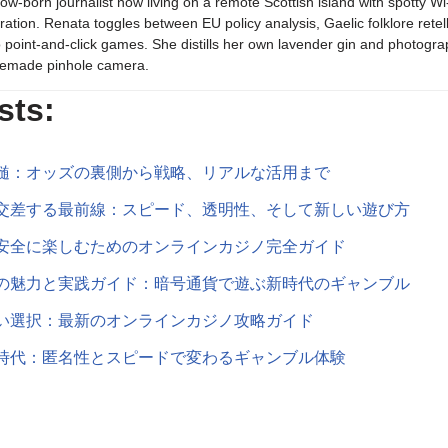
ów-born journalist now living on a remote Scottish island with spotty Wi
iration. Renata toggles between EU policy analysis, Gaelic folklore retel
o point-and-click games. She distills her own lavender gin and photogra
emade pinhole camera.
sts:
髄：オッズの裏側から戦略、リアルな活用まで
交差する最前線：スピード、透明性、そして新しい遊び方
安全に楽しむためのオンラインカジノ完全ガイド
の魅力と実践ガイド：暗号通貨で遊ぶ新時代のギャンブル
い選択：最新のオンラインカジノ攻略ガイド
時代：匿名性とスピードで変わるギャンブル体験