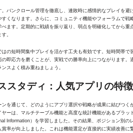
す。バンクロール管理を徹底し、連敗時に感情的なプレイを避
やすくなります。さらに、コミュニティ機能やフォーラムで戦
学べます。定期的に戦績を振り返り、弱点を明確化してから重
ます。
ではの短時間集中プレイを活かす工夫も有効です。短時間帯で
面の即応力を磨くことが、実戦での勝率向上につながります。
ランスよく積み重ねましょう。
ススタディ：人気アプリの特徴
ーンを通じて、どのようにアプリ選択や戦略が成果に結びつく
イヤーは、マルチテーブル機能と高度な統計機能があるプラッ
Optimal Information）を学習しました。その結果、ポジショ
入賞率が向上しました。これは機能選定が直接的に実績改善に