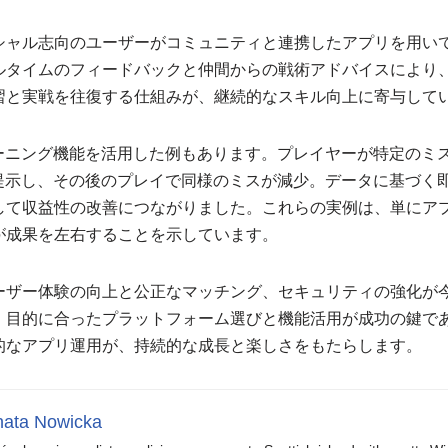
シャル志向のユーザーがコミュニティと連携したアプリを用い
ルタイムのフィードバックと仲間からの戦術アドバイスにより
習と実戦を往復する仕組みが、継続的なスキル向上に寄与して
レーニング機能を活用した例もあります。プレイヤーが特定のミ
を提示し、その後のプレイで同様のミスが減少。データに基づく
して収益性の改善につながりました。これらの実例は、単にア
が成果を左右することを示しています。
ーザー体験の向上と公正なマッチング、セキュリティの強化が
、目的に合ったプラットフォーム選びと機能活用が成功の鍵で
的なアプリ運用が、持続的な成長と楽しさをもたらします。
ata Nowicka