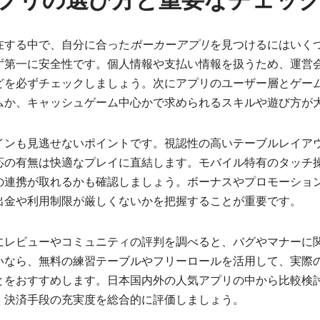
プリの選び方と重要なチェッ
在する中で、自分に合った
ポーカーアプリ
を見つけるにはいく
ず第一に安全性です。個人情報や支払い情報を扱うため、運営
どを必ずチェックしましょう。次にアプリのユーザー層とゲー
ムか、キャッシュゲーム中心かで求められるスキルや遊び方が
ザインも見逃せないポイントです。視認性の高いテーブルレイア
応の有無は快適なプレイに直結します。モバイル特有のタッチ
の連携が取れるかも確認しましょう。ボーナスやプロモーショ
出金や利用制限が厳しくないかを把握することが重要です。
にレビューやコミュニティの評判を調べると、バグやマナーに
いなら、無料の練習テーブルやフリーロールを活用して、実際
とをおすすめします。日本国内外の人気アプリの中から比較検
、決済手段の充実度を総合的に評価しましょう。