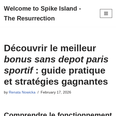
Welcome to Spike Island -
Skip
The Resurrection
to
content
Découvrir le meilleur
bonus sans depot paris
sportif
: guide pratique
et stratégies gagnantes
by
Renata Nowicka
February 17, 2026
Comprendre le fonctionnement