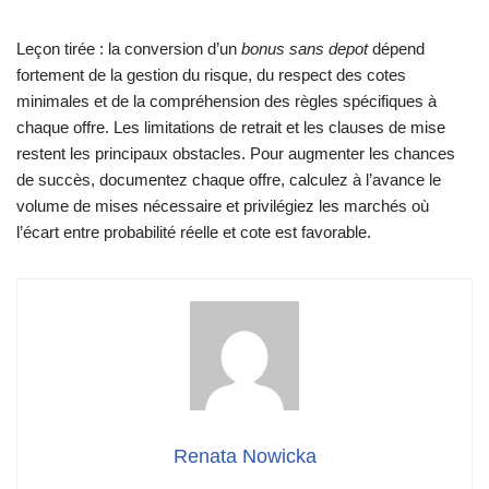
Leçon tirée : la conversion d’un
bonus sans depot
dépend
fortement de la gestion du risque, du respect des cotes
minimales et de la compréhension des règles spécifiques à
chaque offre. Les limitations de retrait et les clauses de mise
restent les principaux obstacles. Pour augmenter les chances
de succès, documentez chaque offre, calculez à l’avance le
volume de mises nécessaire et privilégiez les marchés où
l’écart entre probabilité réelle et cote est favorable.
Renata Nowicka