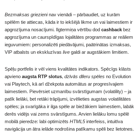
Bezmaksas griezieni
nav vienādi – pārbaudiet, uz kurām
spēlēm tie attiecas, kāda ir to iekšējā likme un vai laimestiem ir
apgrozījuma nosacījumi. Ilgtermiņa vērtību dod
cashback
bez
apgrozījuma un caurspīdīgas lojalitātes programmas ar reāliem
ieguvumiem: personalizēti piedāvājumi, paātrinātas izmaksas,
VIP atbalsts un ekskluzīvas
live
galdi ar augstākiem limitiem.
Spēļu portfelis ir vēl viens kvalitātes indikators. Spēcīgs klāsts
apvieno
augsta RTP slotus
,
dzīvās dīleru spēles
no Evolution
vai Playtech, kā arī džekpota automātus ar progresīvajiem
laimestiem. Pievērsiet uzmanību svārstīgumam (volatility) – ja
patīk lielāki, bet retāki trāpījumi, izvēlieties augstas volatilitātes
spēles; ja svarīgāka ir ilga spēle ar biežākiem laimestiem, labāk
derēs vidējs vai zems svārstīgums. Arvien lielāku lomu spēlē
mobilā pieredze: labi optimizēts
HTML5
interfeiss, intuitīva
navigācija un ātra ielāde nodrošina patīkamu spēli bez lietotnes.