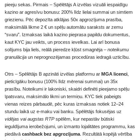
pieeju sekas. Pirmais – Spēlētājs A izvēlas vizuāli iespaidīgu
kazino ar agresīvu bonusu: 200% līdz lielai summai un simtiem
griezienu. Pēc depozīta atklājas 50x apgrozījuma prasība,
maksimālā likme 2 € un spēļu automātu saraksts ar zemu
“svaru”. Izmaksas laikā kazino pieprasa papildu dokumentus,
kaut KYC jau veikts, un process ievelkas. Lai arī bonusa
solījums bija liels, reālā pieredze kļūst smagnēja –
noteikumu
granulācija
un neprognozējamas procedūras iedragā uzticību.
Otrs – Spēlētājs B apzināti izvēlas platformu ar
MGA licenci
,
pieticīgāku bonusu (100% līdz mērenai summai) un 35x
prasību. Noteikumi ir lakoniski, skaidri definēti pieejamo spēļu
īpatsvaru, maksimālo likmi un termiņu. KYC tiek pabeigts
vienas reizes pārbaudē, pēc kuras izmaksas notiek 12–24
stundu laikā uz e-maku vai banku. Spēlētājs fokusējas uz
vidējas vai augstas RTP
spēlēm, kur nepastāv būtiski
ieguldījuma ierobežojumi, un izmanto lojalitātes programmu, kas
piedāvā
cashback bez apgrozījuma
. Rezultātā kopējā vērtība