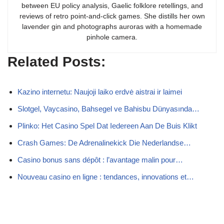
between EU policy analysis, Gaelic folklore retellings, and
reviews of retro point-and-click games. She distills her own
lavender gin and photographs auroras with a homemade
pinhole camera.
Related Posts:
Kazino internetu: Naujoji laiko erdvė aistrai ir laimei
Slotgel, Vaycasino, Bahsegel ve Bahisbu Dünyasında…
Plinko: Het Casino Spel Dat Iedereen Aan De Buis Klikt
Crash Games: De Adrenalinekick Die Nederlandse…
Casino bonus sans dépôt : l’avantage malin pour…
Nouveau casino en ligne : tendances, innovations et…