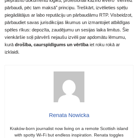
pieprasīto dokumentu loģiku; profesionāli kazino ievēro “vienreiz
pārbaudi, pēc tam maksā” principu. Treškārt, izvēlieties spēļu
piegādātājus ar labo reputāciju un pārbaudāmu RTP. Visbeidzot,
pārbaudiet savas jurisdikcijas likumus un izmantojiet atbildīgas
spēles rīkus: depozīta, zaudējumu un sesijas laika limitus. Šie
vienkāršie soļi pārvērš nejaušu izvēli par apdomātu lēmumu,
kurā
drošība, caurspīdīgums un vērtība
iet roku rokā ar
izklaidi.
Renata Nowicka
Kraków-born journalist now living on a remote Scottish island
with spotty Wi-Fi but endless inspiration. Renata toggles