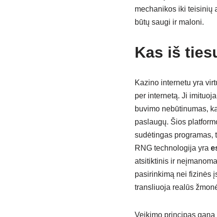
mechanikos iki teisinių 
būtų saugi ir maloni.
Kas iš ties
Kazino internetu yra vir
per internetą. Ji imituoj
buvimo nebūtinumas, kas
paslaugų. Šios platform
sudėtingas programas, to
RNG technologija yra
e
atsitiktinis ir neįmanoma
pasirinkimą nei fizinės į
transliuoja realūs žmonė
Veikimo principas gana p