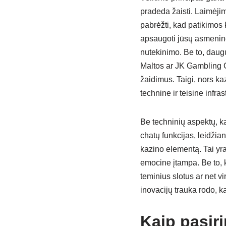
pradeda žaisti. Laimėji
pabrėžti, kad patikimos 
apsaugoti jūsų asmeninę 
nutekinimo. Be to, daugu
Maltos ar JK Gambling Co
žaidimus. Taigi, nors ka
technine ir teisine infra
Be techninių aspektų, ka
chatų funkcijas, leidžian
kazino elementą. Tai yr
emocine įtampa. Be to, 
teminius slotus ar net vi
inovacijų trauka rodo, ka
Kaip pasiri