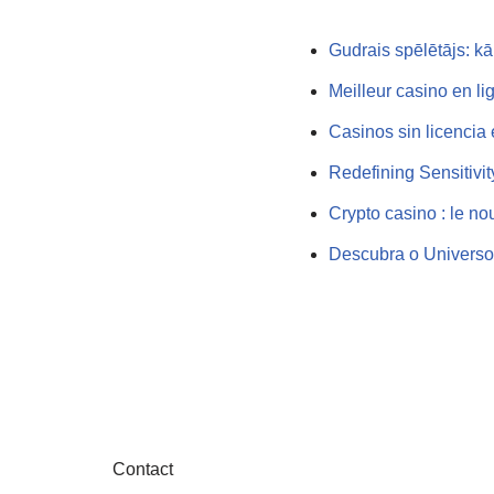
Gudrais spēlētājs: kā
Meilleur casino en li
Casinos sin licenci
Redefining Sensitivit
Crypto casino : le n
Descubra o Universo
Contact