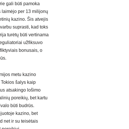
urie gali būti pamoka
 laimėjo per 13 milijonų
inių kazino. Šis atvejis
 svarbu suprasti, kad toks
ija turėtų būti vertinama
eguliatoriai užfiksuvo
fiktyviais bonusais, o
būs.
emijos metu kazino
Tokios šalys kaip
mus atsakingo lošimo
linių poreikių, bet kartu
ivalo būti budrūs.
juotoje kazino, bet
 net ir su teisėtais
 poreikiui.