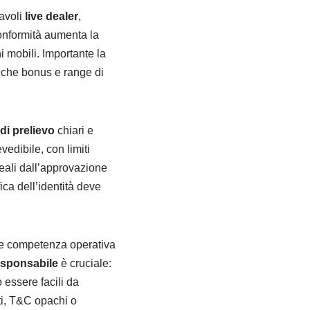
tavoli
live dealer
,
conformità aumenta la
 mobili. Importante la
niche bonus e range di
di prelievo
chiari e
edibile, con limiti
eali dall’approvazione
fica dell’identità deve
li e competenza operativa
esponsabile
è cruciale:
 essere facili da
ti, T&C opachi o