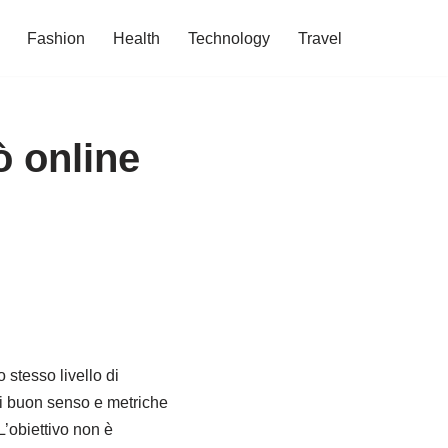
Fashion
Health
Technology
Travel
ò online
o stesso livello di
 di buon senso e metriche
L’obiettivo non è