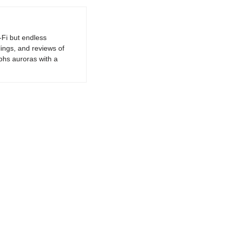
-Fi but endless
lings, and reviews of
phs auroras with a