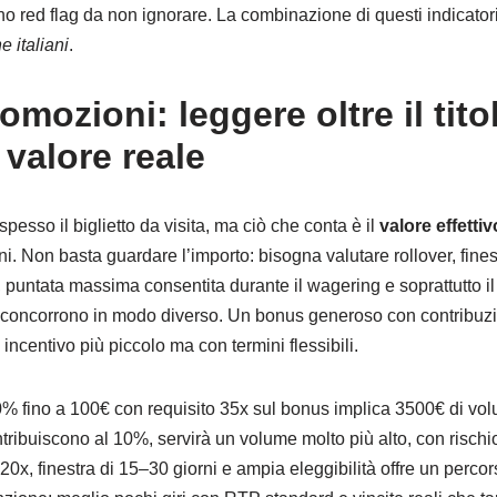
 red flag da non ignorare. La combinazione di questi indicatori
e italiani
.
mozioni: leggere oltre il tito
 valore reale
pesso il biglietto da visita, ma ciò che conta è il
valore effettiv
ni. Non basta guardare l’importo: bisogna valutare rollover, fine
 puntata massima consentita durante il wagering e soprattutto i
ve concorrono in modo diverso. Un bonus generoso con contribuzio
ncentivo più piccolo ma con termini flessibili.
% fino a 100€ con requisito 35x sul bonus implica 3500€ di vol
ontribuiscono al 10%, servirà un volume molto più alto, con rischio
0x, finestra di 15–30 giorni e ampia eleggibilità offre un percors