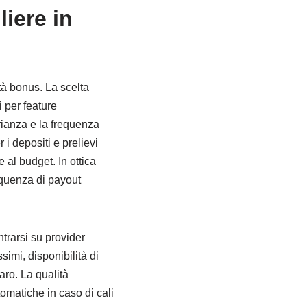
iere in
ità bonus. La scelta
 per feature
arianza e la frequenza
 i depositi e prelievi
e al budget. In ottica
equenza di payout
trarsi su provider
ssimi, disponibilità di
aro. La qualità
tomatiche in caso di cali