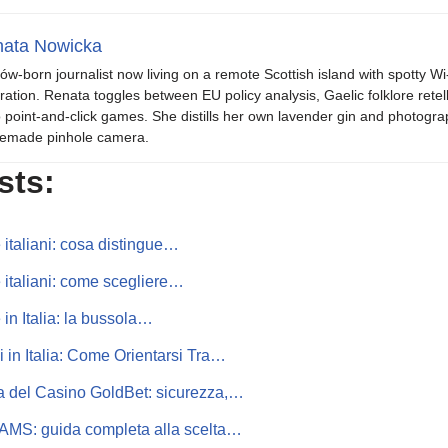
ata Nowicka
ów-born journalist now living on a remote Scottish island with spotty Wi
iration. Renata toggles between EU policy analysis, Gaelic folklore retel
o point-and-click games. She distills her own lavender gin and photogra
emade pinhole camera.
sts:
e italiani: cosa distingue…
e italiani: come scegliere…
 in Italia: la bussola…
 in Italia: Come Orientarsi Tra…
 del Casino GoldBet: sicurezza,…
AAMS: guida completa alla scelta…