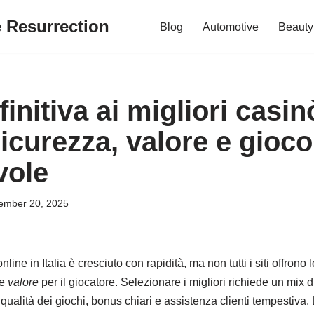
e Resurrection
Blog
Automotive
Beauty
initiva ai migliori casin
 sicurezza, valore e gioco
vole
ember 20, 2025
ine in Italia è cresciuto con rapidità, ma non tutti i siti offrono l
 e
valore
per il giocatore. Selezionare i migliori richiede un mix
qualità dei giochi, bonus chiari e assistenza clienti tempestiva. 