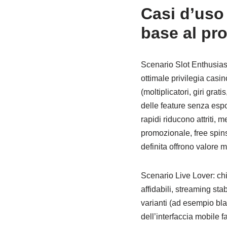
Casi d’uso
base al pro
Scenario Slot Enthusiast:
ottimale privilegia casi
(moltiplicatori, giri gra
delle feature senza espor
rapidi riducono attriti, m
promozionale, free spins
definita offrono valore m
Scenario Live Lover: chi
affidabili, streaming stab
varianti (ad esempio bl
dell’interfaccia mobile f