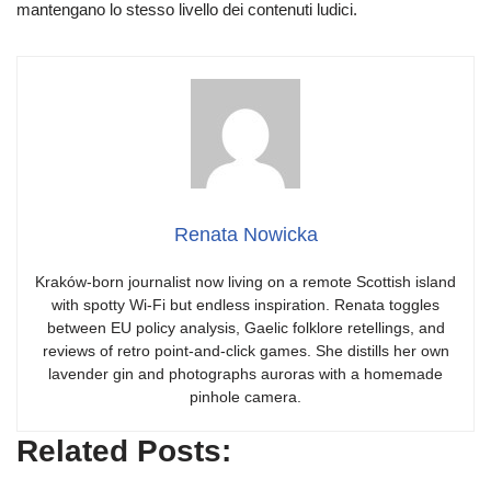
mantengano lo stesso livello dei contenuti ludici.
Renata Nowicka
Kraków-born journalist now living on a remote Scottish island
with spotty Wi-Fi but endless inspiration. Renata toggles
between EU policy analysis, Gaelic folklore retellings, and
reviews of retro point-and-click games. She distills her own
lavender gin and photographs auroras with a homemade
pinhole camera.
Related Posts: