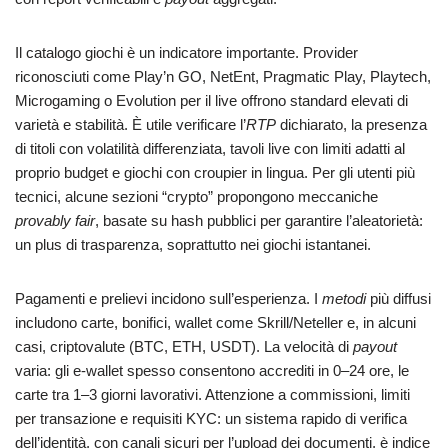
Il catalogo giochi è un indicatore importante. Provider
riconosciuti come Play’n GO, NetEnt, Pragmatic Play, Playtech,
Microgaming o Evolution per il live offrono standard elevati di
varietà e stabilità. È utile verificare l’
RTP
dichiarato, la presenza
di titoli con volatilità differenziata, tavoli live con limiti adatti al
proprio budget e giochi con croupier in lingua. Per gli utenti più
tecnici, alcune sezioni “crypto” propongono meccaniche
provably fair
, basate su hash pubblici per garantire l’aleatorietà:
un plus di trasparenza, soprattutto nei giochi istantanei.
Pagamenti e prelievi incidono sull’esperienza. I
metodi
più diffusi
includono carte, bonifici, wallet come Skrill/Neteller e, in alcuni
casi, criptovalute (BTC, ETH, USDT). La velocità di
payout
varia: gli e-wallet spesso consentono accrediti in 0–24 ore, le
carte tra 1–3 giorni lavorativi. Attenzione a commissioni, limiti
per transazione e requisiti KYC: un sistema rapido di verifica
dell’identità, con canali sicuri per l’upload dei documenti, è indice