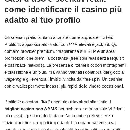
come identificare il casino più
adatto al tuo profilo
Gli scenari pratici aiutano a capire come applicare i criteri.
Profilo 1: appassionato di slot con
RTP
elevati e jackpot. Qui
contano provider premium, trasparenza sull’RTP e un’area
promozioni che premi la costanza (free spin reali senza requisiti
e cashback net-loss). La presenza di tornei slot con montepremi
e classifiche è un plus, ma vanno valutati i contributi del gioco al
wagering
e gli eventuali limiti di vincita dai free spin. Un cashier
con e-wallet permette incassi più rapidi delle vincite occasionali.
Profilo 2: giocatore “live” orientato ai tavoli ad alto limite. I
migliori casino non AAMS
per high roller offrono sale VIP, limiti
più elevati, gestione dedicata dell’account e prelievi senza
frizioni anche su importi importanti. Il programma fedeltà va
pesato oltre i punti: conta la reale utilità dei benefit, come limiti