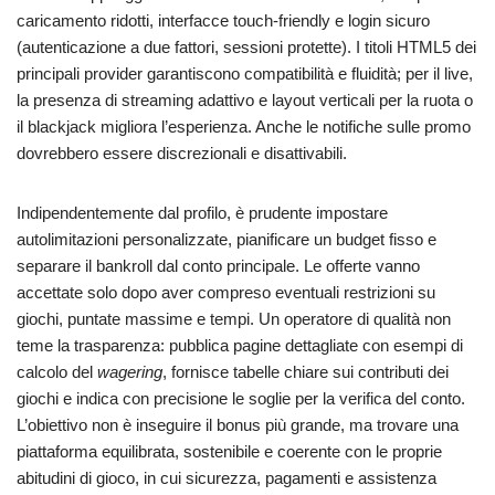
caricamento ridotti, interfacce touch-friendly e login sicuro
(autenticazione a due fattori, sessioni protette). I titoli HTML5 dei
principali provider garantiscono compatibilità e fluidità; per il live,
la presenza di streaming adattivo e layout verticali per la ruota o
il blackjack migliora l’esperienza. Anche le notifiche sulle promo
dovrebbero essere discrezionali e disattivabili.
Indipendentemente dal profilo, è prudente impostare
autolimitazioni personalizzate, pianificare un budget fisso e
separare il bankroll dal conto principale. Le offerte vanno
accettate solo dopo aver compreso eventuali restrizioni su
giochi, puntate massime e tempi. Un operatore di qualità non
teme la trasparenza: pubblica pagine dettagliate con esempi di
calcolo del
wagering
, fornisce tabelle chiare sui contributi dei
giochi e indica con precisione le soglie per la verifica del conto.
L’obiettivo non è inseguire il bonus più grande, ma trovare una
piattaforma equilibrata, sostenibile e coerente con le proprie
abitudini di gioco, in cui sicurezza, pagamenti e assistenza