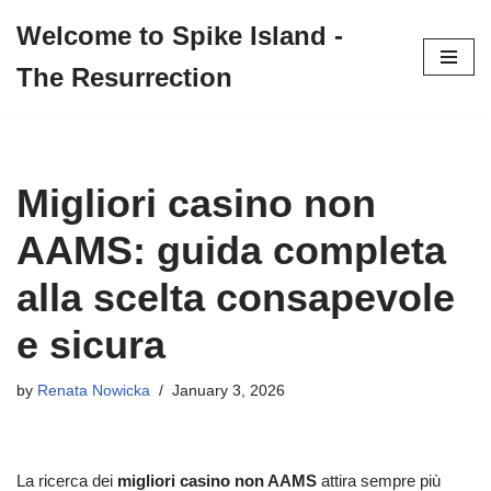
Welcome to Spike Island -
Skip
The Resurrection
to
content
Migliori casino non
AAMS: guida completa
alla scelta consapevole
e sicura
by
Renata Nowicka
January 3, 2026
La ricerca dei
migliori casino non AAMS
attira sempre più