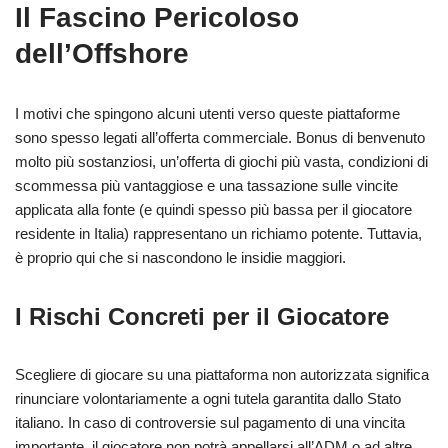
Il Fascino Pericoloso
dell’Offshore
I motivi che spingono alcuni utenti verso queste piattaforme
sono spesso legati all’offerta commerciale. Bonus di benvenuto
molto più sostanziosi, un’offerta di giochi più vasta, condizioni di
scommessa più vantaggiose e una tassazione sulle vincite
applicata alla fonte (e quindi spesso più bassa per il giocatore
residente in Italia) rappresentano un richiamo potente. Tuttavia,
è proprio qui che si nascondono le insidie maggiori.
I Rischi Concreti per il Giocatore
Scegliere di giocare su una piattaforma non autorizzata significa
rinunciare volontariamente a ogni tutela garantita dallo Stato
italiano. In caso di controversie sul pagamento di una vincita
importante, il giocatore non potrà appellarsi all’ADM o ad altre