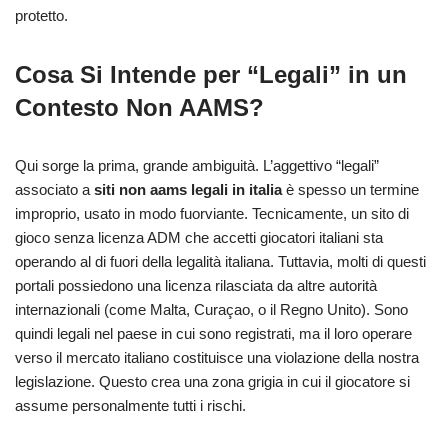
protetto.
Cosa Si Intende per “Legali” in un
Contesto Non AAMS?
Qui sorge la prima, grande ambiguità. L’aggettivo “legali”
associato a
siti non aams legali in italia
è spesso un termine
improprio, usato in modo fuorviante. Tecnicamente, un sito di
gioco senza licenza ADM che accetti giocatori italiani sta
operando al di fuori della legalità italiana. Tuttavia, molti di questi
portali possiedono una licenza rilasciata da altre autorità
internazionali (come Malta, Curaçao, o il Regno Unito). Sono
quindi legali nel paese in cui sono registrati, ma il loro operare
verso il mercato italiano costituisce una violazione della nostra
legislazione. Questo crea una zona grigia in cui il giocatore si
assume personalmente tutti i rischi.