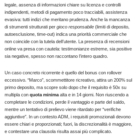
legale, assenza di informazioni chiare su licenza e controlli
indipendenti, metodi di pagamento poco tracciabili, assistenza
evasiva: tutti indizi che meritano prudenza. Anche la mancanza
di strumenti strutturati per
gioco responsabile
(limiti di deposito,
autoesclusione, time-out) indica una priorità commerciale che
non coincide con la tutela dell’utente. La presenza di recensioni
online va presa con cautela: testimonianze estreme, sia positive
sia negative, spesso non raccontano l’intero quadro.
Un caso concreto ricorrente è quello del bonus con rollover
eccessivo. “Marco”, scommettitore ricreativo, attira un 200% sul
primo deposito, ma scopre solo dopo che il requisito è 50x su
multipla con
quota minima
alta e in 14 giorni. Non riuscendo a
completare le condizioni, perde il vantaggio e parte del saldo,
mentre un tentativo di prelievo viene ritardato per “verifiche
aggiuntive”. In un contesto ADM, i requisiti promozionali devono
essere chiari e proporzionati; fuori, la discrezionalità è maggiore,
e contestare una clausola risulta assai più complicato.