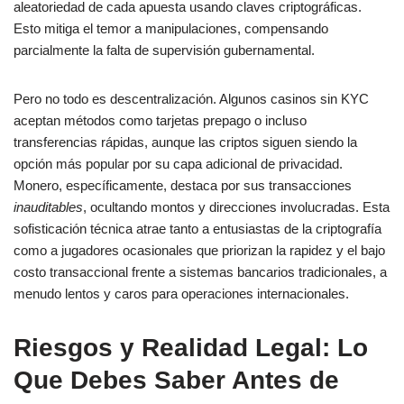
aleatoriedad de cada apuesta usando claves criptográficas.
Esto mitiga el temor a manipulaciones, compensando
parcialmente la falta de supervisión gubernamental.
Pero no todo es descentralización. Algunos casinos sin KYC
aceptan métodos como tarjetas prepago o incluso
transferencias rápidas, aunque las criptos siguen siendo la
opción más popular por su capa adicional de privacidad.
Monero, específicamente, destaca por sus transacciones
inauditables
, ocultando montos y direcciones involucradas. Esta
sofisticación técnica atrae tanto a entusiastas de la criptografía
como a jugadores ocasionales que priorizan la rapidez y el bajo
costo transaccional frente a sistemas bancarios tradicionales, a
menudo lentos y caros para operaciones internacionales.
Riesgos y Realidad Legal: Lo
Que Debes Saber Antes de