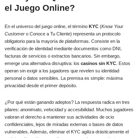
el Juego Online?
En el universo del juego online, el término
KYC
(
Know Your
Customer
o Conoce a Tu Cliente) representa un protocolo
obligatorio para la mayoría de plataformas. Consiste en la
verificación de identidad mediante documentos como DNI,
facturas de servicios o extractos bancarios. Sin embargo,
emerge una alternativa disruptiva: los
casinos sin KYC
. Estos
operan sin exigir a los jugadores que revelen su identidad
personal o datos sensibles. La premisa es simple: máxima
privacidad desde el primer depósito.
¿Por qué están ganando adeptos? La respuesta radica en tres
pilares:
anonimato
,
velocidad
y
accesibilidad
. Muchos jugadores
valoran el derecho a mantener sus actividades de ocio
confidenciales, lejos de miradas externas o bases de datos
vulnerables. Además, eliminar el KYC agiliza drásticamente el