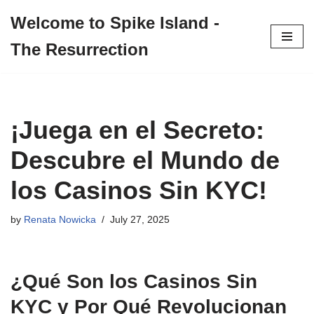
Welcome to Spike Island -
Skip
The Resurrection
to
content
¡Juega en el Secreto:
Descubre el Mundo de
los Casinos Sin KYC!
by
Renata Nowicka
July 27, 2025
¿Qué Son los Casinos Sin
KYC y Por Qué Revolucionan