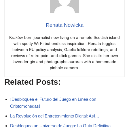
Renata Nowicka
Kraków-born journalist now living on a remote Scottish island
with spotty Wi-Fi but endless inspiration. Renata toggles
between EU policy analysis, Gaelic folklore retellings, and
reviews of retro point-and-click games. She distills her own
lavender gin and photographs auroras with a homemade
pinhole camera.
Related Posts:
¡Desbloquea el Futuro del Juego en Línea con
Criptomonedas!
La Revolución del Entretenimiento Digital: Así…
Desbloquea un Universo de Juego: La Guía Definitiva…