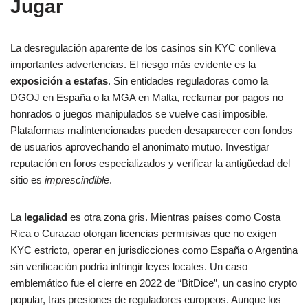
Jugar
La desregulación aparente de los casinos sin KYC conlleva
importantes advertencias. El riesgo más evidente es la
exposición a estafas
. Sin entidades reguladoras como la
DGOJ en España o la MGA en Malta, reclamar por pagos no
honrados o juegos manipulados se vuelve casi imposible.
Plataformas malintencionadas pueden desaparecer con fondos
de usuarios aprovechando el anonimato mutuo. Investigar
reputación en foros especializados y verificar la antigüedad del
sitio es
imprescindible
.
La
legalidad
es otra zona gris. Mientras países como Costa
Rica o Curazao otorgan licencias permisivas que no exigen
KYC estricto, operar en jurisdicciones como España o Argentina
sin verificación podría infringir leyes locales. Un caso
emblemático fue el cierre en 2022 de “BitDice”, un casino crypto
popular, tras presiones de reguladores europeos. Aunque los