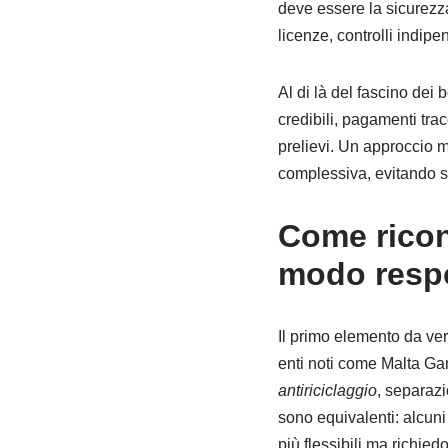
deve essere la sicurezza
licenze, controlli indipe
Al di là del fascino dei 
credibili, pagamenti trac
prelievi. Un approccio 
complessiva, evitando so
Come ricon
modo resp
Il primo elemento da ver
enti noti come Malta G
antiriciclaggio
, separazi
sono equivalenti: alcuni 
più flessibili ma richie