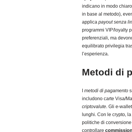
indicano in modo chiaro 
in base al metodo), event
applica
payout senza lim
programmi VIP/loyalty p
preferenziali, ma devono
equilibrato privilegia 
l’esperienza.
Metodi di 
I
metodi di pagamento
s
includono carte Visa/Mast
criptovalute
. Gli e-walle
lunghi. Con le crypto, la
politiche di conversione
controllare
commission