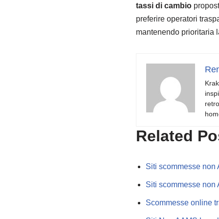
tassi di cambio
proposti
preferire operatori trasp
mantenendo prioritaria l
Ren
Krak
insp
retr
hom
Related Po
Siti scommesse non
Siti scommesse non 
Scommesse online tra l