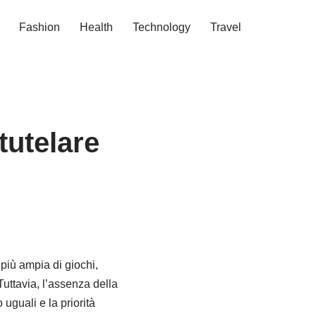
Fashion
Health
Technology
Travel
tutelare
più ampia di giochi,
. Tuttavia, l’assenza della
uguali e la priorità