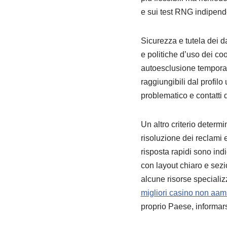
e sui test RNG indipend
Sicurezza e tutela dei d
e politiche d’uso dei coo
autoesclusione temporan
raggiungibili dal profilo 
problematico e contatti 
Un altro criterio determ
risoluzione dei reclami 
risposta rapidi sono indi
con layout chiaro e sezi
alcune risorse specializ
migliori casino non aam
proprio Paese, informarsi