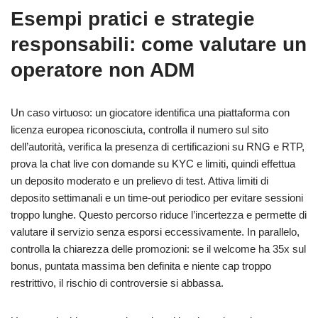
Esempi pratici e strategie
responsabili: come valutare un
operatore non ADM
Un caso virtuoso: un giocatore identifica una piattaforma con
licenza europea riconosciuta, controlla il numero sul sito
dell’autorità, verifica la presenza di certificazioni su RNG e RTP,
prova la chat live con domande su KYC e limiti, quindi effettua
un deposito moderato e un prelievo di test. Attiva limiti di
deposito settimanali e un time-out periodico per evitare sessioni
troppo lunghe. Questo percorso riduce l’incertezza e permette di
valutare il servizio senza esporsi eccessivamente. In parallelo,
controlla la chiarezza delle promozioni: se il welcome ha 35x sul
bonus, puntata massima ben definita e niente cap troppo
restrittivo, il rischio di controversie si abbassa.