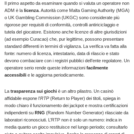
Il primo aspetto da esaminare quando si valuta un operatore non
ADM è la
licenza
. Autorità come Malta Gaming Authority (MGA)
o UK Gambling Commission (UKGC) sono considerate più
rigorose per requisiti di conformità, controlli antiriciclaggio e
tutela del giocatore. Esistono anche licenze di altre giurisdizioni
(ad esempio Curacao) che, pur legittime, possono presentare
standard differenti in termini di vigilanza. La verifica va fatta alla
fonte: numero di licenza, intestatario, data di rilascio e stato
devono combaciare con i registri pubblici dell’ente regolatore. Un
operatore serio rende queste informazioni
facilmente
accessibili
e le aggiorna periodicamente.
La
trasparenza sui giochi
è un altro pilastro. Un casinò
affidabile espone l’
RTP
(Return to Player) dei titoli, spiega in
modo chiaro il funzionamento dei jackpot e mostra certificazioni
indipendenti su
RNG
(Random Number Generator) rilasciate da
laboratori riconosciuti. L’RTP non è solo un numero: indica in
media quanto un gioco restituisce nel lungo periodo; consultarlo