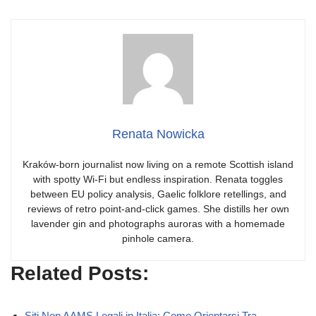
Renata Nowicka
Kraków-born journalist now living on a remote Scottish island
with spotty Wi-Fi but endless inspiration. Renata toggles
between EU policy analysis, Gaelic folklore retellings, and
reviews of retro point-and-click games. She distills her own
lavender gin and photographs auroras with a homemade
pinhole camera.
Related Posts:
Siti Non AAMS Legali in Italia: Come Orientarsi Tra…