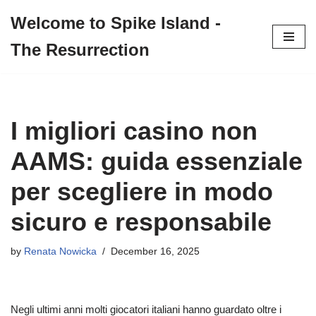
Welcome to Spike Island -
Skip
The Resurrection
to
content
I migliori casino non
AAMS: guida essenziale
per scegliere in modo
sicuro e responsabile
by
Renata Nowicka
December 16, 2025
Negli ultimi anni molti giocatori italiani hanno guardato oltre i