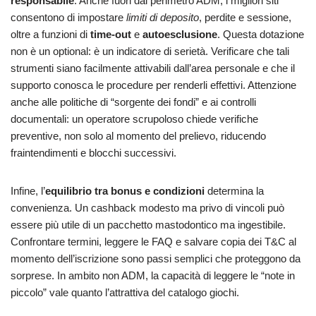
responsabile
. Anche fuori dal perimetro ADM, i migliori siti
consentono di impostare
limiti di deposito
, perdite e sessione,
oltre a funzioni di
time-out
e
autoesclusione
. Questa dotazione
non è un optional: è un indicatore di serietà. Verificare che tali
strumenti siano facilmente attivabili dall’area personale e che il
supporto conosca le procedure per renderli effettivi. Attenzione
anche alle politiche di “sorgente dei fondi” e ai controlli
documentali: un operatore scrupoloso chiede verifiche
preventive, non solo al momento del prelievo, riducendo
fraintendimenti e blocchi successivi.
Infine, l’
equilibrio tra bonus e condizioni
determina la
convenienza. Un cashback modesto ma privo di vincoli può
essere più utile di un pacchetto mastodontico ma ingestibile.
Confrontare termini, leggere le FAQ e salvare copia dei T&C al
momento dell’iscrizione sono passi semplici che proteggono da
sorprese. In ambito non ADM, la capacità di leggere le “note in
piccolo” vale quanto l’attrattiva del catalogo giochi.