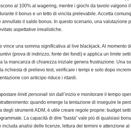
uiscono al 100% al wagering, mentre i giochi da tavolo valgono i
rante il bonus e un tetto di vincita prelevabile. Accetta comun
e annullato il saldo bonus. In questo scenario, una valutazione 
itato aspettative irrealistiche.
e vince una somma significativa al live blackjack. Al momento de
tivi (prova di indirizzo, fonte dei fondi) e applica un limite set
a la mancanza di chiarezza iniziale genera frustrazione. Una so
la richiesta di prelievo test, verificare i tempi e solo dopo increm
entazione con anticipo riduce i ritardi.
impostare
limiti personali
sin dall’inizio e monitorare il tempo speso
rattenimento: quando emerge la tentazione di inseguire le perdi
a degli strumenti ADM, è utile creare regole proprie: budget sett
ogrammate. La capacità di dire “basta” vale più di qualsiasi bo
includa analisi delle licenze, lettura dei termini e attenzione a