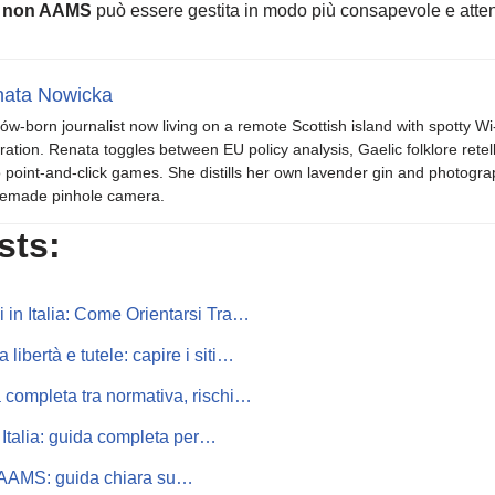
o non AAMS
può essere gestita in modo più consapevole e attento
ata Nowicka
ów-born journalist now living on a remote Scottish island with spotty Wi
iration. Renata toggles between EU policy analysis, Gaelic folklore retel
o point-and-click games. She distills her own lavender gin and photogra
emade pinhole camera.
sts:
 in Italia: Come Orientarsi Tra…
ibertà e tutele: capire i siti…
 completa tra normativa, rischi…
talia: guida completa per…
 AAMS: guida chiara su…