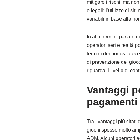
mitigare i rischi, ma non
e legali: l’utilizzo di si
variabili in base alla no
In altri termini, parlare d
operatori seri e realtà p
termini dei bonus, proce
di prevenzione del gioc
riguarda il livello di con
Vantaggi pe
pagamenti 
Tra i vantaggi più citati 
giochi spesso molto ampio
ADM. Alcuni operatori acc