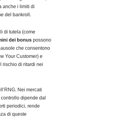
anche i limiti di
ne del bankroll.
li di tutela (come
mini dei bonus
possono
 e clausole che consentono
now Your Customer) e
ischio di ritardi nei
ell’RNG. Nei mercati
i controllo dipende dal
ti periodici, rende
enza di queste