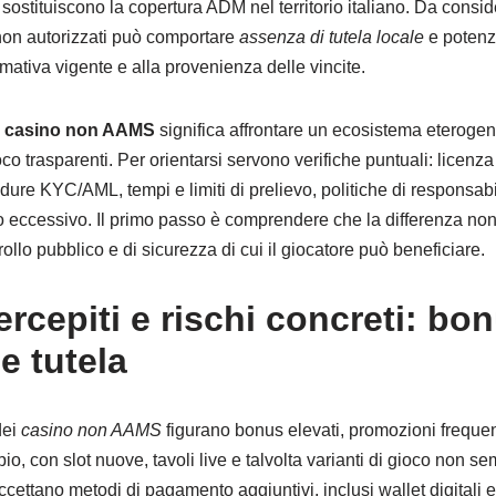
 sostituiscono la copertura ADM nel territorio italiano. Da consid
ti non autorizzati può comportare
assenza di tutela locale
e potenzi
rmativa vigente e alla provenienza delle vincite.
i
casino non AAMS
significa affrontare un ecosistema eteroge
oco trasparenti. Per orientarsi servono verifiche puntuali: licenza 
dure KYC/AML, tempi e limiti di prelievo, politiche di responsabi
o eccessivo. Il primo passo è comprendere che la differenza no
trollo pubblico e di sicurezza di cui il giocatore può beneficiare.
rcepiti e rischi concreti: bon
e tutela
dei
casino non AAMS
figurano bonus elevati, promozioni frequen
, con slot nuove, tavoli live e talvolta varianti di gioco non se
ettano metodi di pagamento aggiuntivi, inclusi wallet digitali e, 