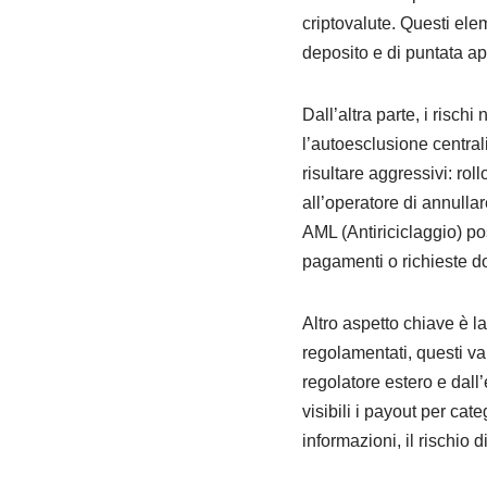
criptovalute. Questi ele
deposito e di puntata app
Dall’altra parte, i risch
l’autoesclusione centrali
risultare aggressivi: roll
all’operatore di annulla
AML (Antiriciclaggio) po
pagamenti o richieste do
Altro aspetto chiave è l
regolamentati, questi val
regolatore estero e dall
visibili i payout per cat
informazioni, il rischio 