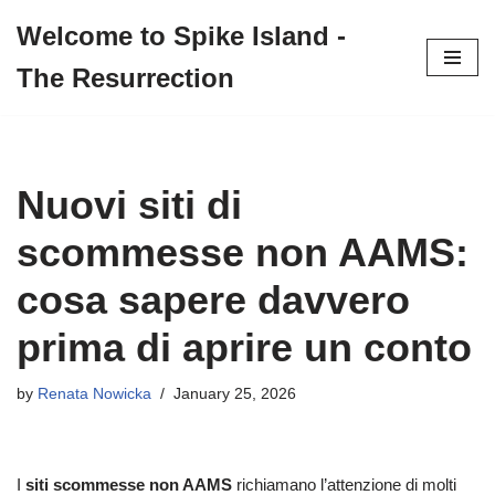
Welcome to Spike Island -
Skip
The Resurrection
to
content
Nuovi siti di
scommesse non AAMS:
cosa sapere davvero
prima di aprire un conto
by
Renata Nowicka
January 25, 2026
I
siti scommesse non AAMS
richiamano l’attenzione di molti