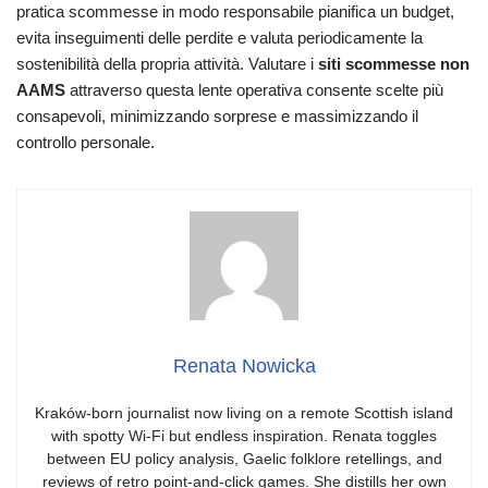
pratica scommesse in modo responsabile pianifica un budget,
evita inseguimenti delle perdite e valuta periodicamente la
sostenibilità della propria attività. Valutare i
siti scommesse non
AAMS
attraverso questa lente operativa consente scelte più
consapevoli, minimizzando sorprese e massimizzando il
controllo personale.
Renata Nowicka
Kraków-born journalist now living on a remote Scottish island
with spotty Wi-Fi but endless inspiration. Renata toggles
between EU policy analysis, Gaelic folklore retellings, and
reviews of retro point-and-click games. She distills her own