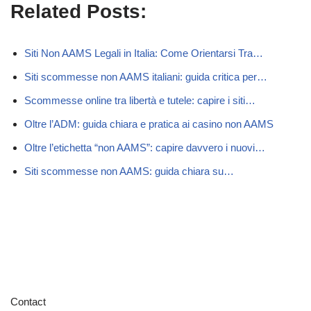
Related Posts:
Siti Non AAMS Legali in Italia: Come Orientarsi Tra…
Siti scommesse non AAMS italiani: guida critica per…
Scommesse online tra libertà e tutele: capire i siti…
Oltre l’ADM: guida chiara e pratica ai casino non AAMS
Oltre l’etichetta “non AAMS”: capire davvero i nuovi…
Siti scommesse non AAMS: guida chiara su…
Contact