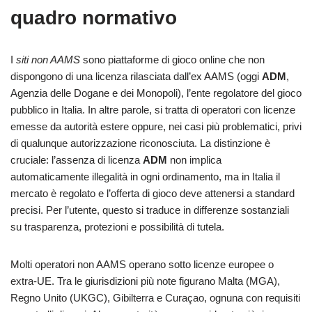
quadro normativo
I
siti non AAMS
sono piattaforme di gioco online che non
dispongono di una licenza rilasciata dall’ex AAMS (oggi
ADM
,
Agenzia delle Dogane e dei Monopoli), l’ente regolatore del gioco
pubblico in Italia. In altre parole, si tratta di operatori con licenze
emesse da autorità estere oppure, nei casi più problematici, privi
di qualunque autorizzazione riconosciuta. La distinzione è
cruciale: l’assenza di licenza
ADM
non implica
automaticamente illegalità in ogni ordinamento, ma in Italia il
mercato è regolato e l’offerta di gioco deve attenersi a standard
precisi. Per l’utente, questo si traduce in differenze sostanziali
su trasparenza, protezioni e possibilità di tutela.
Molti operatori non AAMS operano sotto licenze europee o
extra-UE. Tra le giurisdizioni più note figurano Malta (MGA),
Regno Unito (UKGC), Gibilterra e Curaçao, ognuna con requisiti