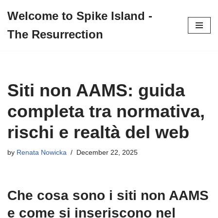
Welcome to Spike Island -
Skip
The Resurrection
to
content
Siti non AAMS: guida
completa tra normativa,
rischi e realtà del web
by
Renata Nowicka
December 22, 2025
Che cosa sono i siti non AAMS
e come si inseriscono nel