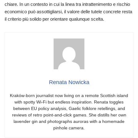
chiare. In un contesto in cui la linea tra intrattenimento e rischio
economico può assottigliarsi, il valore delle tutele concrete resta
il criterio più solido per orientare qualunque scelta.
Renata Nowicka
Kraków-born journalist now living on a remote Scottish island
with spotty Wi-Fi but endless inspiration. Renata toggles
between EU policy analysis, Gaelic folklore retellings, and
reviews of retro point-and-click games. She distills her own
lavender gin and photographs auroras with a homemade
pinhole camera.