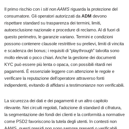
Il primo rischio con i
siti non AAMS
riguarda la protezione del
consumatore. Gli operatori autorizzati da
ADM
devono
rispettare standard su trasparenza dei termini, limiti,
autoesclusione nazionale e procedure di reclamo. Al di fuori di
questo perimetro, le garanzie variano. Termini e condizioni
possono contenere clausole restrittive su prelievi, limiti di vincita
e scadenza dei bonus; i requisiti di “playthrough” talvolta sono
molto elevati o poco chiari. Anche la gestione dei documenti
KYC può essere più lenta o opaca, con possibili ritardi nei
pagamenti. È essenziale leggere con attenzione le regole e
verificare la reputazione dell’operatore attraverso fonti
indipendenti, evitando di affidarsi a testimonianze non verificabili.
La sicurezza dei dati e dei pagamenti è un altro capitolo
rilevante. Nei circuiti regolati, l’adozione di standard di cifratura,
la segmentazione dei fondi dei clienti e la conformità a normative
come PSD2 favoriscono la tutela degli utenti. In contesti non
AAMS, questi presidi non sono sempre presenti o verificabili.