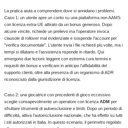
La pratica aiuta a comprendere dove si annidano i problemi.
Caso 1: un utente apre un conto su una piattaforma non AAMS
con licenza extra-UE attirato da un bonus generoso. Dopo
alcune vincite, richiede un prelievo ma l’operatore invoca
clausole di rollover mal evidenziate e sospende l’account per
“verifica documentale”. L’utente invia i file richiesti più volte, ma i
tempi si dilatano e l’assistenza risponde in ritardo. Qui
emergono due lezioni: leggere con estrema cura termini e
requisiti dei bonus e verificare in anticipo l’affidabilità del
supporto clienti, oltre alla presenza di un organismo di ADR
riconosciuto dalla giurisdizione di licenza.
Caso 2: una giocatrice con precedenti di gioco eccessivo
sceglie consapevolmente un operatore con licenza
ADM
per
sfruttare strumenti di autoesclusione e limiti. Dopo un periodo di
difficoltà, attiva l’autoesclusione nazionale, che ha effetto su tutti
i siti autorizzati in Italia. In questo scenario, il perimetro regolato