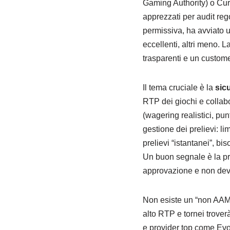
Gaming Authority) o Cura
apprezzati per audit reg
permissiva, ha avviato u
eccellenti, altri meno. 
trasparenti e un custome
Il tema cruciale è la
sic
RTP dei giochi e collabo
(wagering realistici, pu
gestione dei prelievi: l
prelievi “istantanei”, bis
Un buon segnale è la pr
approvazione e non devi 
Non esiste un “non AAMS” 
alto RTP e tornei troverà 
e provider top come Evol