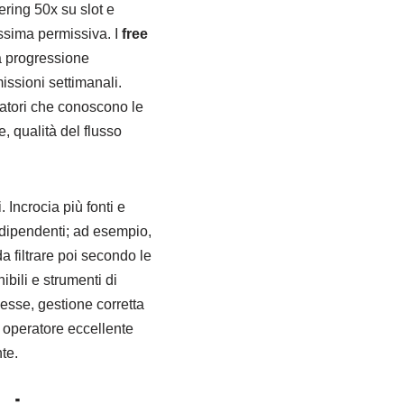
ing 50x su slot e
assima permissiva. I
free
la progressione
issioni settimanali.
ratori che conoscono le
e, qualità del flusso
. Incrocia più fonti e
indipendenti; ad esempio,
da filtrare poi secondo le
ibili e strumenti di
esse, gestione corretta
 operatore eccellente
te.