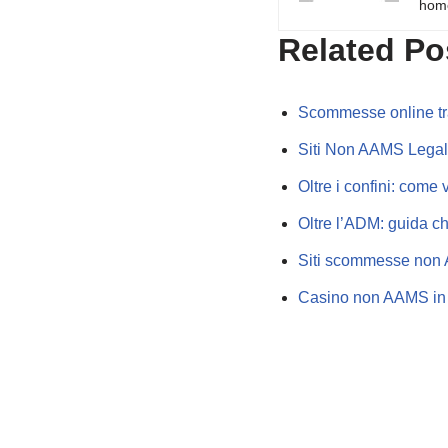
hom
Related Po
Scommesse online tra l
Siti Non AAMS Legali
Oltre i confini: com
Oltre l’ADM: guida c
Siti scommesse non
Casino non AAMS in It