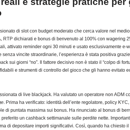
reali e strategie pratiche per
o
onato di slot con budget moderato che cerca valore nel medio 
A
, RTP dichiarati e bonus di benvenuto al 100% con wagering 2
nali, attivato reminder ogni 30 minuti e usato esclusivamente e-wa
e senza vincite straordinarie, l’esperienza è stata positiva grazie 
ck sui giorni “no”. Il fattore decisivo non è stato il “colpo di fort
idabili e strumenti di controllo del gioco che gli hanno evitato e
sionata di live blackjack. Ha valutato un operatore non ADM con
ge
. Prima ha verificato: identità dell’ente regolatore, policy KYC
ole di puntata massima sui bonus. Ha rinunciato al bonus di be
 preferito un cashback settimanale sulle perdite nette. Importante
ma di depositare importi significativi. Così, quando ha chiesto il