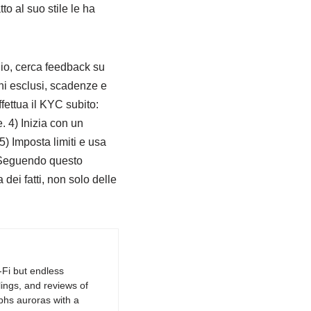
o al suo stile le ha
nio, cerca feedback su
hi esclusi, scadenze e
fettua il KYC subito:
. 4) Inizia con un
5) Imposta limiti e usa
. Seguendo questo
dei fatti, non solo delle
-Fi but endless
lings, and reviews of
phs auroras with a