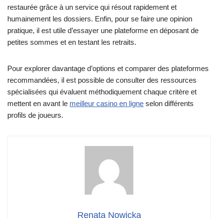
restaurée grâce à un service qui résout rapidement et
humainement les dossiers. Enfin, pour se faire une opinion
pratique, il est utile d’essayer une plateforme en déposant de
petites sommes et en testant les retraits.
Pour explorer davantage d’options et comparer des plateformes
recommandées, il est possible de consulter des ressources
spécialisées qui évaluent méthodiquement chaque critère et
mettent en avant le
meilleur casino en ligne
selon différents
profils de joueurs.
Renata Nowicka