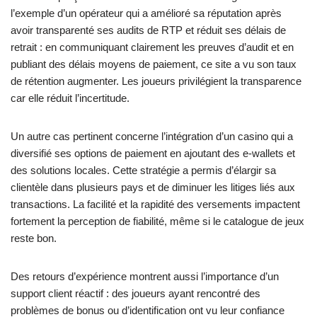
l’exemple d’un opérateur qui a amélioré sa réputation après
avoir transparenté ses audits de RTP et réduit ses délais de
retrait : en communiquant clairement les preuves d’audit et en
publiant des délais moyens de paiement, ce site a vu son taux
de rétention augmenter. Les joueurs privilégient la transparence
car elle réduit l’incertitude.
Un autre cas pertinent concerne l’intégration d’un casino qui a
diversifié ses options de paiement en ajoutant des e-wallets et
des solutions locales. Cette stratégie a permis d’élargir sa
clientèle dans plusieurs pays et de diminuer les litiges liés aux
transactions. La facilité et la rapidité des versements impactent
fortement la perception de fiabilité, même si le catalogue de jeux
reste bon.
Des retours d’expérience montrent aussi l’importance d’un
support client réactif : des joueurs ayant rencontré des
problèmes de bonus ou d’identification ont vu leur confiance