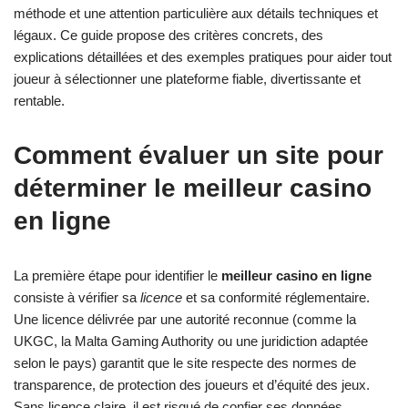
méthode et une attention particulière aux détails techniques et
légaux. Ce guide propose des critères concrets, des
explications détaillées et des exemples pratiques pour aider tout
joueur à sélectionner une plateforme fiable, divertissante et
rentable.
Comment évaluer un site pour
déterminer le meilleur casino
en ligne
La première étape pour identifier le
meilleur casino en ligne
consiste à vérifier sa
licence
et sa conformité réglementaire.
Une licence délivrée par une autorité reconnue (comme la
UKGC, la Malta Gaming Authority ou une juridiction adaptée
selon le pays) garantit que le site respecte des normes de
transparence, de protection des joueurs et d’équité des jeux.
Sans licence claire, il est risqué de confier ses données