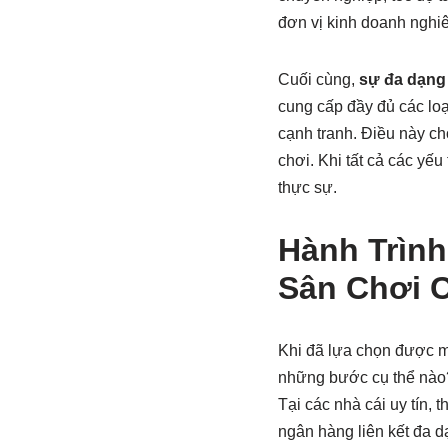
đơn vị kinh doanh nghiê
Cuối cùng,
sự đa dạng 
cung cấp đầy đủ các loạ
cạnh tranh. Điều này c
chơi. Khi tất cả các yếu
thực sự.
Hành Trình
Sân Chơi 
Khi đã lựa chọn được mộ
những bước cụ thể nào?
Tại các nhà cái uy tín, 
ngân hàng liên kết đa dạ