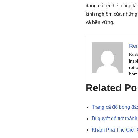
đang có lợi thế, cũng là
kinh nghiệm của những n
và bền vững.
Ren
Krak
insp
retr
hom
Related Po
Trang cá độ bóng đá
Bí quyết để trở thàn
Khám Phá Thế Giới 