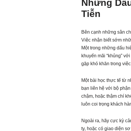
Những Dấu
Tiễn
Bên cạnh những sân chơi 
Việc nhận biết sớm nhữ
Một trong những dấu hiệ
khuyến mãi “khủng” với 
gặp khó khăn trong việc 
Một bài học thực tế từ 
bạn liên hệ với bộ phận
chậm, hoặc thậm chí khô
luôn coi trọng khách hà
Ngoài ra, hãy cực kỳ cả
ty, hoặc có giao diện sơ