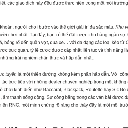
iệt, các giao dịch này đều được thực hiện trong một môi trường
i khoản, người chơi bước vào thế giới giải trí đa sắc màu.
Khu v
ười chơi nhất. Tại đây, bạn có thể đặt cược cho hàng ngàn sự k
đá, bóng rổ đến quần vợt, đua xe… với đa dạng các loại kèo t
cược trực quan, tỷ lệ cược được cập nhật liên tục và tính năng
l
 những trải nghiệm chân thực và hấp dẫn nhất.
rực tuyến
là một thiên đường không kém phần hấp dẫn. Với côn
tác trực tiếp với những dealer chuyên nghiệp trong một khôn
rò chơi kinh điển như Baccarat, Blackjack, Roulette hay Sic Bo 
, âm thanh sống động. Sự công bằng trong các ván bài được đ
hiên RNG, một minh chứng rõ ràng cho thấy đây là một môi tr