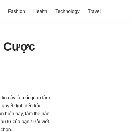
Fashion
Health
Technology
Travel
á Cược
 tin cậy là mối quan tâm
 quyết định đến trải
ọn hiện nay, làm thế nào
ầu tư của bạn? Bài viết
 chọn.