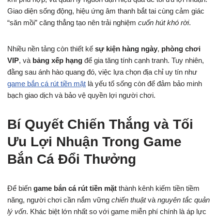
Giao diện sống động, hiệu ứng âm thanh bắt tai cùng cảm giác
“săn mồi” căng thẳng tạo nên trải nghiệm
cuốn hút khó rời
.
Nhiều nền tảng còn thiết kế
sự kiện hàng ngày
,
phòng chơi
VIP
, và
bảng xếp hạng
để gia tăng tính cạnh tranh. Tuy nhiên,
đằng sau ánh hào quang đó, việc lựa chọn địa chỉ uy tín như
game bắn cá rút tiền mặt
là yếu tố sống còn để đảm bảo minh
bạch giao dịch và bảo vệ quyền lợi người chơi.
Bí Quyết Chiến Thắng và Tối
Ưu Lợi Nhuận Trong Game
Bắn Cá Đổi Thưởng
Để biến
game bắn cá rút tiền mặt
thành kênh kiếm tiền tiềm
năng, người chơi cần nắm vững
chiến thuật
và
nguyên tắc quản
lý vốn
. Khác biệt lớn nhất so với game miễn phí chính là áp lực