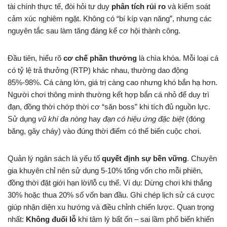
tài chính thực tế, đòi hỏi tư duy
phân tích rủi ro
và kiểm soát
cảm xúc nghiêm ngặt. Không có “bí kíp vạn năng”, nhưng các
nguyên tắc sau làm tăng đáng kể cơ hội thành công.
Đầu tiên, hiểu rõ
cơ chế phần thưởng
là chìa khóa. Mỗi loại cá
có tỷ lệ trả thưởng (RTP) khác nhau, thường dao động
85%-98%. Cá càng lớn, giá trị càng cao nhưng khó bắn hạ hơn.
Người chơi thông minh thường kết hợp bắn cá nhỏ để duy trì
đạn, đồng thời chớp thời cơ “săn boss” khi tích đủ nguồn lực.
Sử dụng
vũ khí đa nòng
hay
đạn có hiệu ứng đặc biệt
(đóng
băng, gây cháy) vào đúng thời điểm có thể biến cuộc chơi.
Quản lý ngân sách là yếu tố
quyết định sự bền vững
. Chuyên
gia khuyên chỉ nên sử dụng 5-10% tổng vốn cho mỗi phiên,
đồng thời đặt giới hạn lời/lỗ cụ thể. Ví dụ: Dừng chơi khi thắng
30% hoặc thua 20% số vốn ban đầu. Ghi chép lịch sử cá cược
giúp nhận diện xu hướng và điều chỉnh chiến lược. Quan trọng
nhất:
Không đuổi lỗ
khi tâm lý bất ổn – sai lầm phổ biến khiến