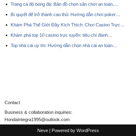
Trang cá độ bóng đá: Bản đồ chọn sân chơi an toàn,…
Bí quyết để trở thành cao thủ: Hướng dẫn chơi poker…
Khám Phá Thế Giới Đầy Kích Thích: Chơi Casino Trực…
Khám phá top 10 casino trực tuyến: tiêu chí đánh…
Top nhà cái uy tín: Hướng dẫn chọn nhà cái an toàn…
Contact
Business & collaboration inquiries:
HondaIntegra1995@outlook.com
Neve
| Powered by
WordPress