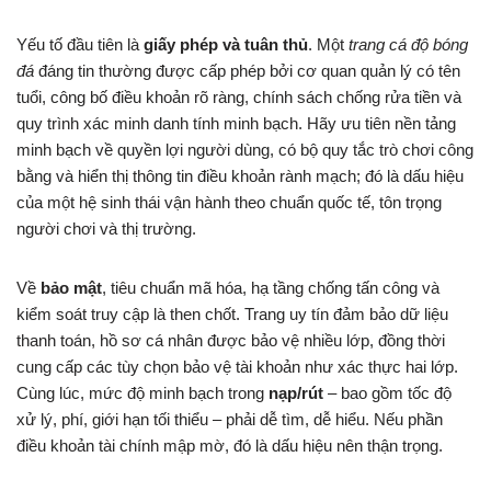
Yếu tố đầu tiên là
giấy phép và tuân thủ
. Một
trang cá độ bóng
đá
đáng tin thường được cấp phép bởi cơ quan quản lý có tên
tuổi, công bố điều khoản rõ ràng, chính sách chống rửa tiền và
quy trình xác minh danh tính minh bạch. Hãy ưu tiên nền tảng
minh bạch về quyền lợi người dùng, có bộ quy tắc trò chơi công
bằng và hiển thị thông tin điều khoản rành mạch; đó là dấu hiệu
của một hệ sinh thái vận hành theo chuẩn quốc tế, tôn trọng
người chơi và thị trường.
Về
bảo mật
, tiêu chuẩn mã hóa, hạ tầng chống tấn công và
kiểm soát truy cập là then chốt. Trang uy tín đảm bảo dữ liệu
thanh toán, hồ sơ cá nhân được bảo vệ nhiều lớp, đồng thời
cung cấp các tùy chọn bảo vệ tài khoản như xác thực hai lớp.
Cùng lúc, mức độ minh bạch trong
nạp/rút
– bao gồm tốc độ
xử lý, phí, giới hạn tối thiểu – phải dễ tìm, dễ hiểu. Nếu phần
điều khoản tài chính mập mờ, đó là dấu hiệu nên thận trọng.