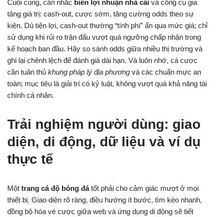
Cuối cùng, cân nhắc
biên lợi nhuận nhà cái
và công cụ gia
tăng giá trị: cash-out, cược sớm, tăng cường odds theo sự
kiện. Dù tiện lợi, cash-out thường “tính phí” ẩn qua mức giá; chỉ
sử dụng khi rủi ro trận đấu vượt quá ngưỡng chấp nhận trong
kế hoạch ban đầu. Hãy so sánh odds giữa nhiều thị trường và
ghi lại chênh lệch để đánh giá dài hạn. Và luôn nhớ, cá cược
cần tuân thủ
khung pháp lý địa phương
và các chuẩn mực an
toàn; mục tiêu là giải trí có kỷ luật, không vượt quá khả năng tài
chính cá nhân.
Trải nghiệm người dùng: giao
diện, di động, dữ liệu và ví dụ
thực tế
Một
trang cá độ bóng đá
tốt phải cho cảm giác mượt ở mọi
thiết bị. Giao diện rõ ràng, điều hướng ít bước, tìm kèo nhanh,
đồng bộ hóa vé cược giữa web và ứng dụng di động sẽ tiết