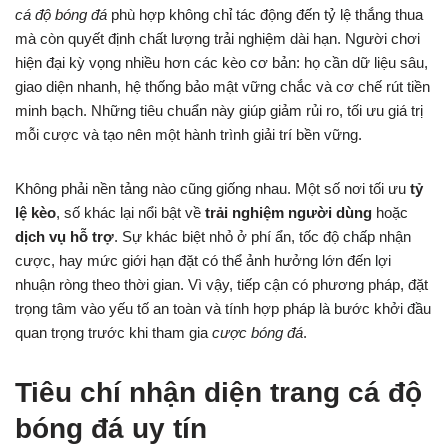
cá độ bóng đá
phù hợp không chỉ tác động đến tỷ lệ thắng thua
mà còn quyết định chất lượng trải nghiệm dài hạn. Người chơi
hiện đại kỳ vọng nhiều hơn các kèo cơ bản: họ cần dữ liệu sâu,
giao diện nhanh, hệ thống bảo mật vững chắc và cơ chế rút tiền
minh bạch. Những tiêu chuẩn này giúp giảm rủi ro, tối ưu giá trị
mỗi cược và tạo nên một hành trình giải trí bền vững.
Không phải nền tảng nào cũng giống nhau. Một số nơi tối ưu
tỷ
lệ kèo
, số khác lại nổi bật về
trải nghiệm người dùng
hoặc
dịch vụ hỗ trợ
. Sự khác biệt nhỏ ở phí ẩn, tốc độ chấp nhận
cược, hay mức giới hạn đặt có thể ảnh hưởng lớn đến lợi
nhuận ròng theo thời gian. Vì vậy, tiếp cận có phương pháp, đặt
trọng tâm vào yếu tố an toàn và tính hợp pháp là bước khởi đầu
quan trọng trước khi tham gia
cược bóng đá
.
Tiêu chí nhận diện trang cá độ
bóng đá uy tín