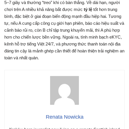
5–7 giây và thường “treo” khi có bàn thắng. Về dài hạn, người
chơi trên A nhiều khả năng bắt được mức
tỷ lệ
tốt hơn trung
bình, đặc biệt ở giai đoạn biến động mạnh đầu hiệp hai. Tương
tự, nếu A cung cấp công cụ giới hạn phiên, báo cáo hiệu suất và
cảnh báo rủi ro, còn B chỉ tập trung khuyến mãi, thì A phù hợp
hơn cho chiến lược bền vững. Ngoài ra, tính minh bạch eKYC,
kênh hỗ trợ tiếng Việt 24/7, và phương thức thanh toán nội địa
đáng tin cậy là mảnh ghép cần thiết để hoàn thiện trải nghiệm an
toàn và nhất quán.
Renata Nowicka