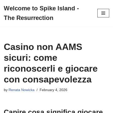
Welcome to Spike Island -
Skip
The Resurrection
to
content
Casino non AAMS
sicuri: come
riconoscerli e giocare
con consapevolezza
by
Renata Nowicka
February 4, 2026
Capire cosa significa giocare