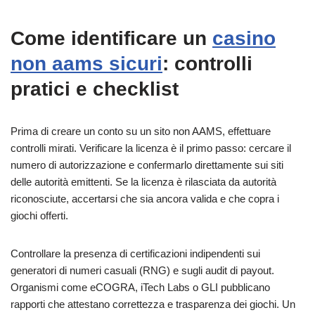
Come identificare un
casino
non aams sicuri
: controlli
pratici e checklist
Prima di creare un conto su un sito non AAMS, effettuare
controlli mirati. Verificare la licenza è il primo passo: cercare il
numero di autorizzazione e confermarlo direttamente sui siti
delle autorità emittenti. Se la licenza è rilasciata da autorità
riconosciute, accertarsi che sia ancora valida e che copra i
giochi offerti.
Controllare la presenza di certificazioni indipendenti sui
generatori di numeri casuali (RNG) e sugli audit di payout.
Organismi come eCOGRA, iTech Labs o GLI pubblicano
rapporti che attestano correttezza e trasparenza dei giochi. Un