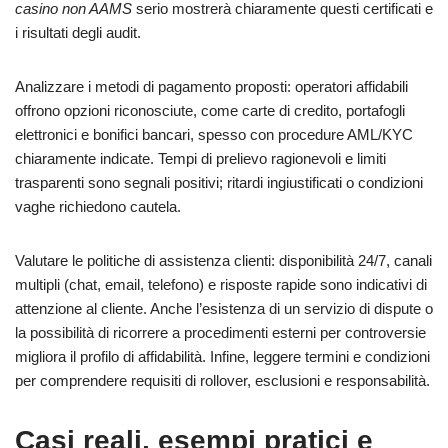
casino non AAMS
serio mostrerà chiaramente questi certificati e
i risultati degli audit.
Analizzare i metodi di pagamento proposti: operatori affidabili
offrono opzioni riconosciute, come carte di credito, portafogli
elettronici e bonifici bancari, spesso con procedure AML/KYC
chiaramente indicate. Tempi di prelievo ragionevoli e limiti
trasparenti sono segnali positivi; ritardi ingiustificati o condizioni
vaghe richiedono cautela.
Valutare le politiche di assistenza clienti: disponibilità 24/7, canali
multipli (chat, email, telefono) e risposte rapide sono indicativi di
attenzione al cliente. Anche l’esistenza di un servizio di dispute o
la possibilità di ricorrere a procedimenti esterni per controversie
migliora il profilo di affidabilità. Infine, leggere termini e condizioni
per comprendere requisiti di rollover, esclusioni e responsabilità.
Casi reali, esempi pratici e