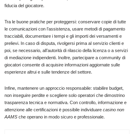
fiducia del giocatore.
Tra le buone pratiche per proteggersi: conservare copie di tutte
le comunicazioni con l’assistenza, usare metodi di pagamento
tracciabili, documentare i tempi e gli importi dei versamenti e
prelievi. In caso di disputa, rivolgersi prima al servizio clienti e
poi, se necessario, all’autorità di rilascio della licenza o a servizi
di mediazione indipendenti. Inoltre, partecipare a community di
giocatori consente di acquisire informazioni aggiornate sulle
esperienze altrui e sulle tendenze del settore.
Infine, mantenere un approccio responsabile: stabilire budget,
non inseguire perdite e scegliere solo operatori che dimostrino
trasparenza tecnica e normativa. Con controllo, informazione e
attenzione alle certificazioni è possibile individuare
casino non
AAMS
che operano in modo sicuro e professionale.