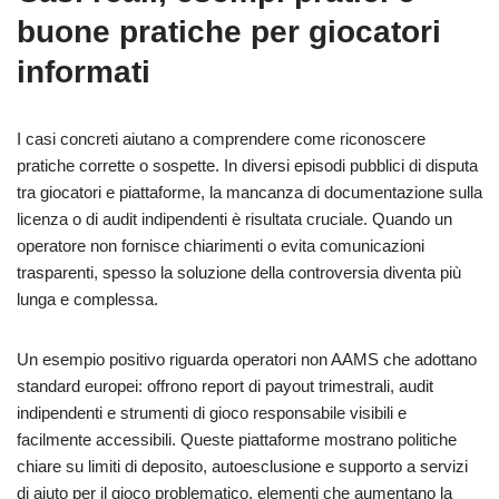
buone pratiche per giocatori
informati
I casi concreti aiutano a comprendere come riconoscere
pratiche corrette o sospette. In diversi episodi pubblici di disputa
tra giocatori e piattaforme, la mancanza di documentazione sulla
licenza o di audit indipendenti è risultata cruciale. Quando un
operatore non fornisce chiarimenti o evita comunicazioni
trasparenti, spesso la soluzione della controversia diventa più
lunga e complessa.
Un esempio positivo riguarda operatori non AAMS che adottano
standard europei: offrono report di payout trimestrali, audit
indipendenti e strumenti di gioco responsabile visibili e
facilmente accessibili. Queste piattaforme mostrano politiche
chiare su limiti di deposito, autoesclusione e supporto a servizi
di aiuto per il gioco problematico, elementi che aumentano la