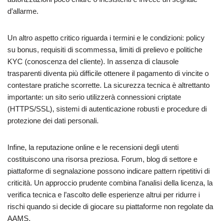
d’allarme.
Un altro aspetto critico riguarda i termini e le condizioni: policy
su bonus, requisiti di scommessa, limiti di prelievo e politiche
KYC (conoscenza del cliente). In assenza di clausole
trasparenti diventa più difficile ottenere il pagamento di vincite o
contestare pratiche scorrette. La sicurezza tecnica è altrettanto
importante: un sito serio utilizzerà connessioni criptate
(HTTPS/SSL), sistemi di autenticazione robusti e procedure di
protezione dei dati personali.
Infine, la reputazione online e le recensioni degli utenti
costituiscono una risorsa preziosa. Forum, blog di settore e
piattaforme di segnalazione possono indicare pattern ripetitivi di
criticità. Un approccio prudente combina l’analisi della licenza, la
verifica tecnica e l’ascolto delle esperienze altrui per ridurre i
rischi quando si decide di giocare su piattaforme non regolate da
AAMS.