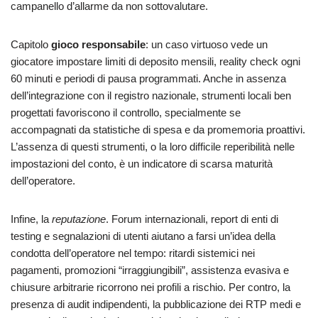
campanello d’allarme da non sottovalutare.
Capitolo
gioco responsabile
: un caso virtuoso vede un
giocatore impostare limiti di deposito mensili, reality check ogni
60 minuti e periodi di pausa programmati. Anche in assenza
dell’integrazione con il registro nazionale, strumenti locali ben
progettati favoriscono il controllo, specialmente se
accompagnati da statistiche di spesa e da promemoria proattivi.
L’assenza di questi strumenti, o la loro difficile reperibilità nelle
impostazioni del conto, è un indicatore di scarsa maturità
dell’operatore.
Infine, la
reputazione
. Forum internazionali, report di enti di
testing e segnalazioni di utenti aiutano a farsi un’idea della
condotta dell’operatore nel tempo: ritardi sistemici nei
pagamenti, promozioni “irraggiungibili”, assistenza evasiva e
chiusure arbitrarie ricorrono nei profili a rischio. Per contro, la
presenza di audit indipendenti, la pubblicazione dei RTP medi e