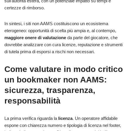
sull’autorità estera, con un potenziale impatto su tempi e
certezze di rimborso.
In sintesi, i siti non AAMS costituiscono un ecosistema
eterogeneo: opportunità di scelta più ampia e, al contempo,
maggiore onere di valutazione
da parte del giocatore, che
dovrebbe analizzare con cura licenze, reputazione e strumenti
di tutela prima di esporsi a rischi non necessari.
Come valutare in modo critico
un bookmaker non AAMS:
sicurezza, trasparenza,
responsabilità
La prima verifica riguarda la
licenza
. Un operatore affidabile
espone con chiarezza numero e tipologia di licenza nel footer,