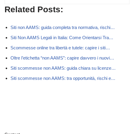
Related Posts:
Siti non AAMS: guida completa tra normativa, rischi…
Siti Non AAMS Legali in Italia: Come Orientarsi Tra…
Scommesse online tra libertà e tutele: capire i siti…
Oltre l’etichetta “non AAMS”: capire davvero i nuovi…
Siti scommesse non AAMS: guida chiara su licenze…
Siti scommesse non AAMS: tra opportunità, rischi e…