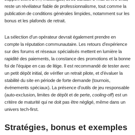
reste un révélateur fiable de professionnalisme, tout comme la
publication de conditions générales limpides, notamment sur les
bonus et les plafonds de retrait.
La sélection d’un opérateur devrait également prendre en
compte la réputation communautaire. Les retours d’expérience
sur des forums et réseaux spécialisés mettent en lumière la
rapidité des paiements, la constance des promotions et la bonne
foi de l’équipe en cas de litige. Il est recommandé de tester avec
un petit dépôt initial, de vérifier un retrait pilote, et d’évaluer la
stabilité du site en période de forte demande (tournois,
événements spéciaux). La présence d’outils de jeu responsable
(auto-exclusion, limites de dépôt et de perte,
cooling-off
) est un
critère de maturité qui ne doit pas être négligé, même dans un
univers tech-first.
Stratégies, bonus et exemples