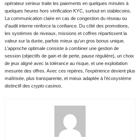
opérateur sérieux traite les paiements en quelques minutes à
quelques heures hors vérification KYC, surtout en stablecoins.
La communication claire en cas de congestion du réseau ou
d’audit interne renforce la confiance. Du côté des promotions,
les systèmes de niveaux, missions et coffres répartissent la
valeur sur la durée, parfois mieux qu’un gros bonus unique.
L’approche optimale consiste à combiner une gestion de
session (objectifs de gain et de perte, pause régulière), un choix
de jeux aligné avec la tolérance au risque, et une exploitation
mesurée des offres. Avec ces repères, l’expérience devient plus
maîtrisée, plus transparente, et mieux adaptée à l’écosystème
distinctif des
crypto casinos
.