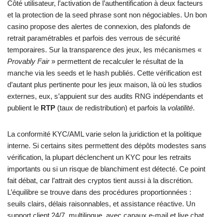
Côté utilisateur, l’activation de l’authentification à deux facteurs
et la protection de la seed phrase sont non négociables. Un bon
casino propose des alertes de connexion, des plafonds de
retrait paramétrables et parfois des verrous de sécurité
temporaires. Sur la transparence des jeux, les mécanismes «
Provably Fair
» permettent de recalculer le résultat de la
manche via les seeds et le hash publiés. Cette vérification est
d’autant plus pertinente pour les jeux maison, là où les studios
externes, eux, s’appuient sur des audits RNG indépendants et
publient le
RTP
(taux de redistribution) et parfois la
volatilité
.
La conformité KYC/AML varie selon la juridiction et la politique
interne. Si certains sites permettent des dépôts modestes sans
vérification, la plupart déclenchent un KYC pour les retraits
importants ou si un risque de blanchiment est détecté. Ce point
fait débat, car l’attrait des cryptos tient aussi à la discrétion.
L’équilibre se trouve dans des procédures proportionnées :
seuils clairs, délais raisonnables, et assistance réactive. Un
support client 24/7, multilingue, avec canaux e‑mail et live chat,