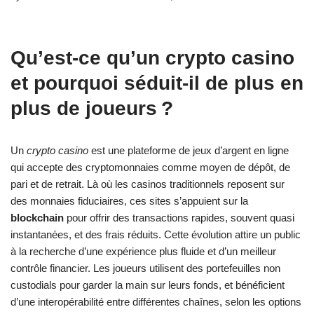
Qu’est-ce qu’un crypto casino
et pourquoi séduit-il de plus en
plus de joueurs ?
Un
crypto casino
est une plateforme de jeux d’argent en ligne
qui accepte des cryptomonnaies comme moyen de dépôt, de
pari et de retrait. Là où les casinos traditionnels reposent sur
des monnaies fiduciaires, ces sites s’appuient sur la
blockchain
pour offrir des transactions rapides, souvent quasi
instantanées, et des frais réduits. Cette évolution attire un public
à la recherche d’une expérience plus fluide et d’un meilleur
contrôle financier. Les joueurs utilisent des portefeuilles non
custodials pour garder la main sur leurs fonds, et bénéficient
d’une interopérabilité entre différentes chaînes, selon les options