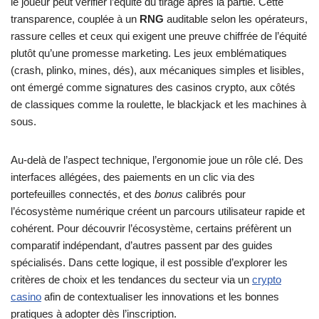
le joueur peut vérifier l’équité du tirage après la partie. Cette
transparence, couplée à un
RNG
auditable selon les opérateurs,
rassure celles et ceux qui exigent une preuve chiffrée de l’équité
plutôt qu’une promesse marketing. Les jeux emblématiques
(crash, plinko, mines, dés), aux mécaniques simples et lisibles,
ont émergé comme signatures des casinos crypto, aux côtés
de classiques comme la roulette, le blackjack et les machines à
sous.
Au-delà de l’aspect technique, l’ergonomie joue un rôle clé. Des
interfaces allégées, des paiements en un clic via des
portefeuilles connectés, et des
bonus
calibrés pour
l’écosystème numérique créent un parcours utilisateur rapide et
cohérent. Pour découvrir l’écosystème, certains préfèrent un
comparatif indépendant, d’autres passent par des guides
spécialisés. Dans cette logique, il est possible d’explorer les
critères de choix et les tendances du secteur via un
crypto
casino
afin de contextualiser les innovations et les bonnes
pratiques à adopter dès l’inscription.