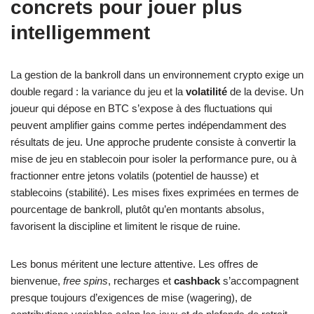
concrets pour jouer plus
intelligemment
La gestion de la bankroll dans un environnement crypto exige un
double regard : la variance du jeu et la
volatilité
de la devise. Un
joueur qui dépose en BTC s’expose à des fluctuations qui
peuvent amplifier gains comme pertes indépendamment des
résultats de jeu. Une approche prudente consiste à convertir la
mise de jeu en stablecoin pour isoler la performance pure, ou à
fractionner entre jetons volatils (potentiel de hausse) et
stablecoins (stabilité). Les mises fixes exprimées en termes de
pourcentage de bankroll, plutôt qu’en montants absolus,
favorisent la discipline et limitent le risque de ruine.
Les bonus méritent une lecture attentive. Les offres de
bienvenue,
free spins
, recharges et
cashback
s’accompagnent
presque toujours d’exigences de mise (wagering), de