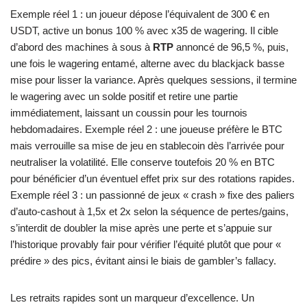
Exemple réel 1 : un joueur dépose l’équivalent de 300 € en
USDT, active un bonus 100 % avec x35 de wagering. Il cible
d’abord des machines à sous à
RTP
annoncé de 96,5 %, puis,
une fois le wagering entamé, alterne avec du blackjack basse
mise pour lisser la variance. Après quelques sessions, il termine
le wagering avec un solde positif et retire une partie
immédiatement, laissant un coussin pour les tournois
hebdomadaires. Exemple réel 2 : une joueuse préfère le BTC
mais verrouille sa mise de jeu en stablecoin dès l’arrivée pour
neutraliser la volatilité. Elle conserve toutefois 20 % en BTC
pour bénéficier d’un éventuel effet prix sur des rotations rapides.
Exemple réel 3 : un passionné de jeux « crash » fixe des paliers
d’auto-cashout à 1,5x et 2x selon la séquence de pertes/gains,
s’interdit de doubler la mise après une perte et s’appuie sur
l’historique provably fair pour vérifier l’équité plutôt que pour «
prédire » des pics, évitant ainsi le biais de gambler’s fallacy.
Les retraits rapides sont un marqueur d’excellence. Un