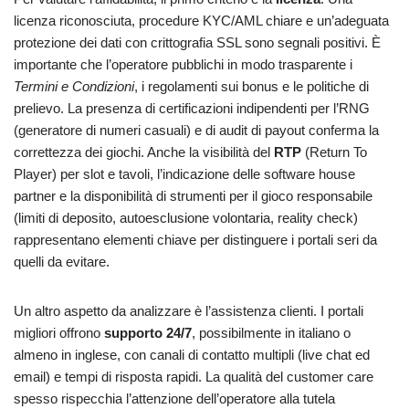
licenza riconosciuta, procedure KYC/AML chiare e un’adeguata
protezione dei dati con crittografia SSL sono segnali positivi. È
importante che l’operatore pubblichi in modo trasparente i
Termini e Condizioni
, i regolamenti sui bonus e le politiche di
prelievo. La presenza di certificazioni indipendenti per l’RNG
(generatore di numeri casuali) e di audit di payout conferma la
correttezza dei giochi. Anche la visibilità del
RTP
(Return To
Player) per slot e tavoli, l’indicazione delle software house
partner e la disponibilità di strumenti per il gioco responsabile
(limiti di deposito, autoesclusione volontaria, reality check)
rappresentano elementi chiave per distinguere i portali seri da
quelli da evitare.
Un altro aspetto da analizzare è l’assistenza clienti. I portali
migliori offrono
supporto 24/7
, possibilmente in italiano o
almeno in inglese, con canali di contatto multipli (live chat ed
email) e tempi di risposta rapidi. La qualità del customer care
spesso rispecchia l’attenzione dell’operatore alla tutela