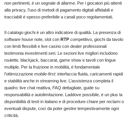
non pertinenti, è un segnale di allarme. Per i giocatori più attenti
alla privacy, l’uso di metodi di pagamento digitali affidabili e
tracciabili è spesso preferibile a canali poco regolamentati.
Il catalogo giochi è un altro indicatore di qualità. La presenza di
software house note, slot con
RTP
competitivo, giochi da tavolo
con limiti flessibili e live casino con dealer professionali
testimonia investimenti seri. Le sezioni live migliori includono
roulette, blackjack, baccarat, game show e tavoli con lingue
multiple. Per la fruizione in mobilità, è fondamentale
l’ottimizzazione
mobile-first
: interfaccia fluida, caricamenti rapidi
e stabilità anche in streaming live. L’assistenza completa il
quadro: live chat reattiva, FAQ dettagliate, guide su
responsabilità e autolimitazione. Laddove possibile, è un plus la
disponibilità di testi in italiano e di procedure chiare per reclami o
eventuali dispute, così da poter gestire tempestivamente ogni
criticità.