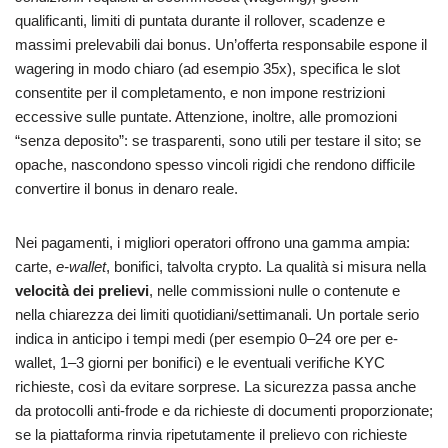
qualificanti, limiti di puntata durante il rollover, scadenze e
massimi prelevabili dai bonus. Un’offerta responsabile espone il
wagering in modo chiaro (ad esempio 35x), specifica le slot
consentite per il completamento, e non impone restrizioni
eccessive sulle puntate. Attenzione, inoltre, alle promozioni
“senza deposito”: se trasparenti, sono utili per testare il sito; se
opache, nascondono spesso vincoli rigidi che rendono difficile
convertire il bonus in denaro reale.
Nei pagamenti, i migliori operatori offrono una gamma ampia:
carte,
e-wallet
, bonifici, talvolta crypto. La qualità si misura nella
velocità dei prelievi
, nelle commissioni nulle o contenute e
nella chiarezza dei limiti quotidiani/settimanali. Un portale serio
indica in anticipo i tempi medi (per esempio 0–24 ore per e-
wallet, 1–3 giorni per bonifici) e le eventuali verifiche KYC
richieste, così da evitare sorprese. La sicurezza passa anche
da protocolli anti-frode e da richieste di documenti proporzionate;
se la piattaforma rinvia ripetutamente il prelievo con richieste