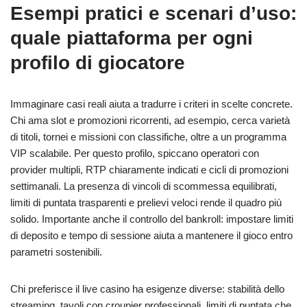
Esempi pratici e scenari d’uso:
quale piattaforma per ogni
profilo di giocatore
Immaginare casi reali aiuta a tradurre i criteri in scelte concrete.
Chi ama slot e promozioni ricorrenti, ad esempio, cerca varietà
di titoli, tornei e missioni con classifiche, oltre a un programma
VIP scalabile. Per questo profilo, spiccano operatori con
provider multipli, RTP chiaramente indicati e cicli di promozioni
settimanali. La presenza di vincoli di scommessa equilibrati,
limiti di puntata trasparenti e prelievi veloci rende il quadro più
solido. Importante anche il controllo del bankroll: impostare limiti
di deposito e tempo di sessione aiuta a mantenere il gioco entro
parametri sostenibili.
Chi preferisce il live casino ha esigenze diverse: stabilità dello
streaming, tavoli con croupier professionali, limiti di puntata che