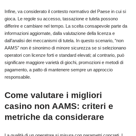
Infine, va considerato il contesto normativo del Paese in cui si
gioca. Le regole su accesso, tassazione e tutela possono
differire e cambiare nel tempo. La scelta consapevole parte da
informazioni aggiornate, dalla valutazione della licenza e
dall’analisi dei meccanismi di tutela. In questo scenario, “non
AAMS” non è sinonimo di minore sicurezza se si selezionano
operatori con licenze forti e standard elevati; al contrario, può
significare maggiore varietà di giochi, promozioni e metodi di
pagamento, a patto di mantenere sempre un approccio
responsabile.
Come valutare i migliori
casino non AAMS: criteri e
metriche da considerare
La qualità di un operatore si misura con parametri concreti. I