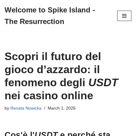
Welcome to Spike Island -
Skip
The Resurrection
to
content
Scopri il futuro del
gioco d’azzardo: il
fenomeno degli
USDT
nei
casino
online
by
Renata Nowicka
March 1, 2026
Cos'è l'
USDT
e perché sta