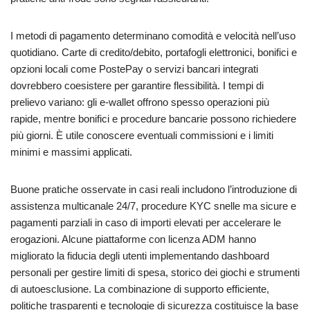
I metodi di pagamento determinano comodità e velocità nell’uso
quotidiano. Carte di credito/debito, portafogli elettronici, bonifici e
opzioni locali come PostePay o servizi bancari integrati
dovrebbero coesistere per garantire flessibilità. I tempi di
prelievo variano: gli e-wallet offrono spesso operazioni più
rapide, mentre bonifici e procedure bancarie possono richiedere
più giorni. È utile conoscere eventuali commissioni e i limiti
minimi e massimi applicati.
Buone pratiche osservate in casi reali includono l’introduzione di
assistenza multicanale 24/7, procedure KYC snelle ma sicure e
pagamenti parziali in caso di importi elevati per accelerare le
erogazioni. Alcune piattaforme con licenza ADM hanno
migliorato la fiducia degli utenti implementando dashboard
personali per gestire limiti di spesa, storico dei giochi e strumenti
di autoesclusione. La combinazione di supporto efficiente,
politiche trasparenti e tecnologie di sicurezza costituisce la base