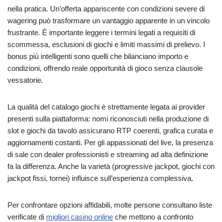
nella pratica. Un’offerta appariscente con condizioni severe di
wagering può trasformare un vantaggio apparente in un vincolo
frustrante. È importante leggere i termini legati a requisiti di
scommessa, esclusioni di giochi e limiti massimi di prelievo. I
bonus più intelligenti sono quelli che bilanciano importo e
condizioni, offrendo reale opportunità di gioco senza clausole
vessatorie.
La qualità del catalogo giochi è strettamente legata ai provider
presenti sulla piattaforma: nomi riconosciuti nella produzione di
slot e giochi da tavolo assicurano RTP coerenti, grafica curata e
aggiornamenti costanti. Per gli appassionati del live, la presenza
di sale con dealer professionisti e streaming ad alta definizione
fa la differenza. Anche la varietà (progressive jackpot, giochi con
jackpot fissi, tornei) influisce sull’esperienza complessiva.
Per confrontare opzioni affidabili, molte persone consultano liste
verificate di
migliori casino online
che mettono a confronto