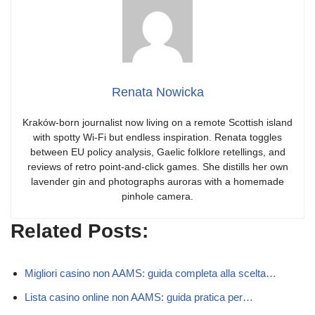
Renata Nowicka
Kraków-born journalist now living on a remote Scottish island
with spotty Wi-Fi but endless inspiration. Renata toggles
between EU policy analysis, Gaelic folklore retellings, and
reviews of retro point-and-click games. She distills her own
lavender gin and photographs auroras with a homemade
pinhole camera.
Related Posts:
Migliori casino non AAMS: guida completa alla scelta…
Lista casino online non AAMS: guida pratica per…