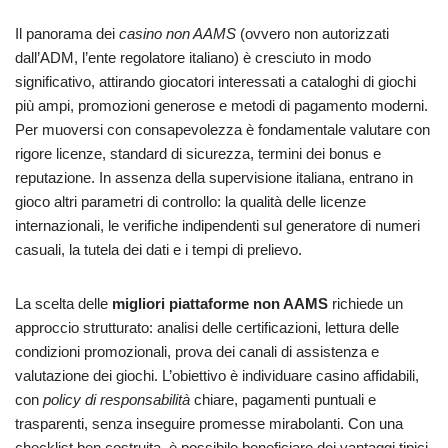
Il panorama dei
casino non AAMS
(ovvero non autorizzati
dall’ADM, l’ente regolatore italiano) è cresciuto in modo
significativo, attirando giocatori interessati a cataloghi di giochi
più ampi, promozioni generose e metodi di pagamento moderni.
Per muoversi con consapevolezza è fondamentale valutare con
rigore licenze, standard di sicurezza, termini dei bonus e
reputazione. In assenza della supervisione italiana, entrano in
gioco altri parametri di controllo: la qualità delle licenze
internazionali, le verifiche indipendenti sul generatore di numeri
casuali, la tutela dei dati e i tempi di prelievo.
La scelta delle
migliori piattaforme non AAMS
richiede un
approccio strutturato: analisi delle certificazioni, lettura delle
condizioni promozionali, prova dei canali di assistenza e
valutazione dei giochi. L’obiettivo è individuare casino affidabili,
con
policy di responsabilità
chiare, pagamenti puntuali e
trasparenti, senza inseguire promesse mirabolanti. Con una
checklist ben costruita, è possibile beneficiare dei vantaggi tipici