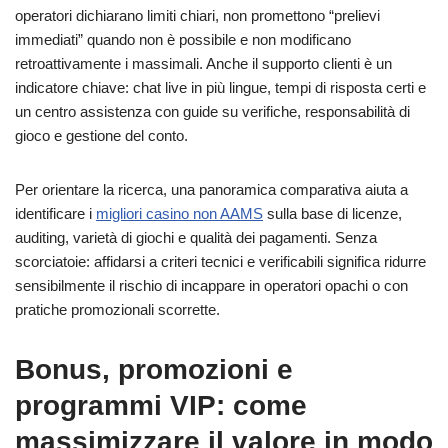
operatori dichiarano limiti chiari, non promettono “prelievi
immediati” quando non è possibile e non modificano
retroattivamente i massimali. Anche il supporto clienti è un
indicatore chiave: chat live in più lingue, tempi di risposta certi e
un centro assistenza con guide su verifiche, responsabilità di
gioco e gestione del conto.
Per orientare la ricerca, una panoramica comparativa aiuta a
identificare i
migliori casino non AAMS
sulla base di licenze,
auditing, varietà di giochi e qualità dei pagamenti. Senza
scorciatoie: affidarsi a criteri tecnici e verificabili significa ridurre
sensibilmente il rischio di incappare in operatori opachi o con
pratiche promozionali scorrette.
Bonus, promozioni e
programmi VIP: come
massimizzare il valore in modo